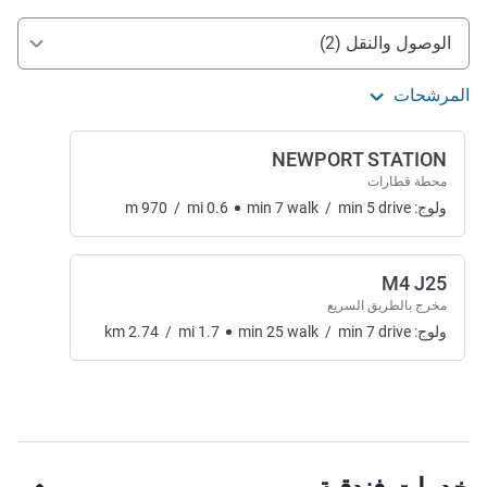
الوصول والتنقل
الوصول والنقل (2)
المرشحات
NEWPORT STATION
محطة قطارات
ولوج:
drive
5
min
/
walk
7
min
0.6
mi
/
970
m
M4 J25
مخرج بالطريق السريع
ولوج:
drive
7
min
/
walk
25
min
1.7
mi
/
2.74
km