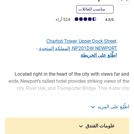
مناسب للعائلات
ملاحظة أراء العملاء (رأي ALL)
524 أراء
4.5/5
Chartist Tower, Upper Dock Street,
NP201DW NEWPORT, المملكة المتحدة
-
اطّلع على الخريطة
Located right in the heart of the city with views far and
الوصف
wide, Newport's tallest hotel provides striking views of the
city, River Usk, and Transporter Bridge. This 4-star city
oasis is located just a 7-minute walk from Newport Train
Station, a 12-minute train journey to Cardiff Central, and
اطّلِع على المزيد
less than a 5-minute walk from Newport Central Bus
Mercure Newport
Station. At the heart of our hotel, you'll find our
contemporary restaurant NP20 Bar & Kitchen, which is also
علومات الفندق
home to a fabulous outdoor terrace.