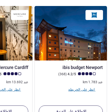
2 نجمة
ercure Cardiff
ibis budget Newport
ملاحظة أراء العملاء (رأي ALL)
أراء
ملاحظة أراء العملاء (رأي
3.9/5
)
(368
4.2/5
عند
1.783
km
عند
13.692
km
انظر على الخريطة
انظر على الخريطة
الاطلاع على الفندق
الاطلاع