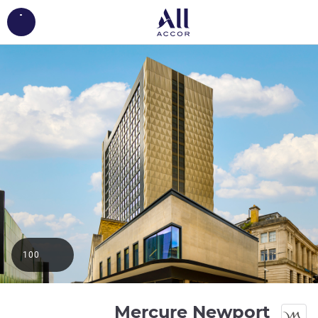
ing...
100
4 نجوم
Mercure Newport