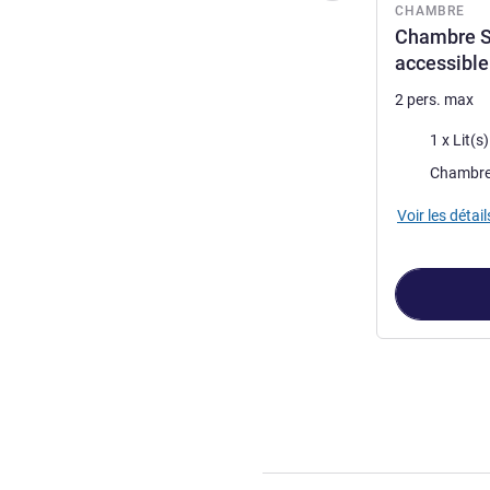
CHAMBRE
Chambre St
accessibl
2 pers. max
Literie
1 x Lit(s
Chambre
Voir les détail
Page
1
sur
5
, Ch