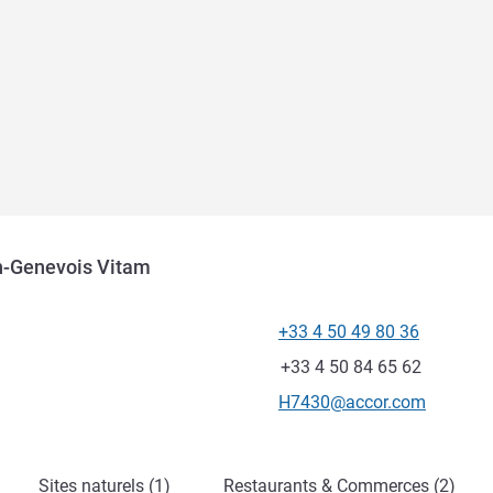
en-Genevois Vitam
+33 4 50 49 80 36
Téléphone
Fax
+33 4 50 84 65 62
Email de contact
H7430@accor.com
Sites naturels (1)
Restaurants & Commerces (2)