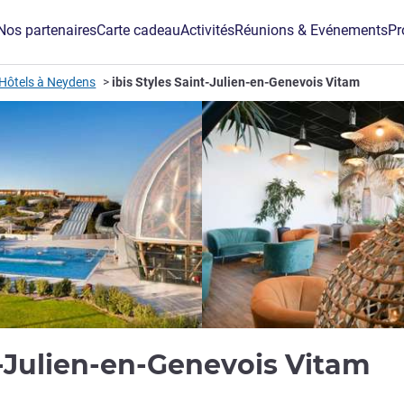
Nos partenaires
Carte cadeau
Activités
Réunions & Evénements
Pr
Hôtels à Neydens
ibis Styles Saint-Julien-en-Genevois Vitam
3 
nt-Julien-en-Genevois Vitam