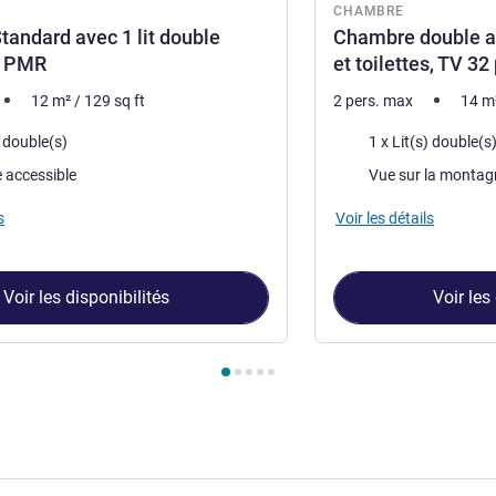
CHAMBRE
andard avec 1 lit double
Chambre double av
e PMR
et toilettes, TV 32
12
m²
/
129
sq ft
2 pers. max
14
m
Literie
) double(s)
1 x Lit(s) double(s
Vues :
 accessible
Vue sur la montag
s
Voir les détails
Voir les disponibilités
Voir les
ambre 1 : Chambre Standard avec 1 lit double accessible PMR , C