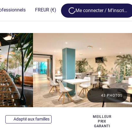
Loading...
ofessionnels
FR
EUR
(€)
Me connecter / M’inscrire
43 PHOTOS
étoiles
MEILLEUR
Adapté aux familles
PRIX
GARANTI