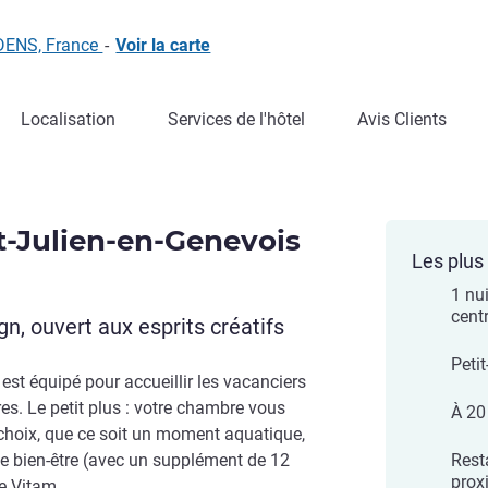
YDENS, France
-
Voir la carte
Localisation
Services de l'hôtel
Avis Clients
nt-Julien-en-Genevois
Les plus 
1 nu
cent
, ouvert aux esprits créatifs
Petit
 est équipé pour accueillir les vacanciers
s. Le petit plus : votre chambre vous
À 20
 choix, que ce soit un moment aquatique,
se bien-être (avec un supplément de 12
Rest
prox
re Vitam