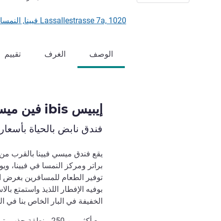
Lassallestrasse 7a, 1020 فيينا, النمسا
الوصف
الغرف
تقييم
إيبيس ibis فين ميسي
فندق نابض بالحياة بأسعار
يقع فندق ميسي فيينا بالقرب من 
براتر ومركز النمسا في فيينا، ويوف
توفير الطعام للمسافرين بغرض ال
بوفيه الإفطار اللذيذ واستمتع ب
الخفيفة في البار الخاص بنا في ال
مع أكثر من 250 منطق‬