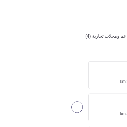
ي
م ومحلات تجارية (4)
WESTBAHNHOF
محطة قطارات
km
ولوج:
drive
20
min
3.75
mi
/
6
km
التالي - الوصول والنقل
km