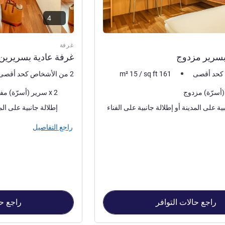
4
غرفة
بسرير مزدوج
غرفة عادية بسريرين
161
sq ft
/
15
m²
2 من الأشخاص كحد أقصى
فرش السرير
2 x سرير (أسرّة) مفرد
المناظر:
لمدينة أو إطلالة جانبية على الفناء
إطلالة جانبية على الم
راجع التفاصيل
راجع حالات التوافر
راجع حا