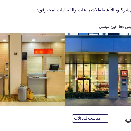
شركاؤنا
الأنشطة
الاجتماعات والفعاليات
المحترفون
ib فين ميسي
3 نجوم
مناسب للعائلات