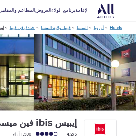
الإقامة
برنامج الولاء
العروض
المطاعم والمقاهي
Hotels
أوروبا
النمسا
فيينا، ولاية-النمسا
فنادق في فيينا
إيبيس is
إيبيس ibis فين ميسي
ملاحظة أراء العملاء (رأي ALL)
4.2/5
1,500 أراء