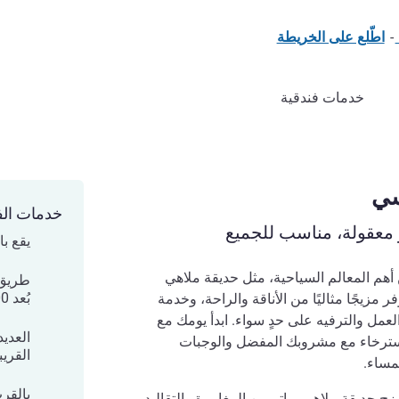
-
اطّلع على الخريطة
خدمات فندقية
خدمات الف
 معقولة، مناسب للجميع
يقع ب
أهم المعالم السياحية، مثل حديقة ملاهي
طريق 
بُعد 400 متر فقط
ر مزيجًا مثاليًا من الأناقة والراحة، وخدمة
عمل والترفيه على حدٍ سواء. ابدأ يومك مع
العديد
الاسترخاء مع مشروبك المفضل والوجبات
القريب
مساء.
بالقر
ة جذب، تمزج حديقة ملاهي براتر بين المغامرة والتقاليد.