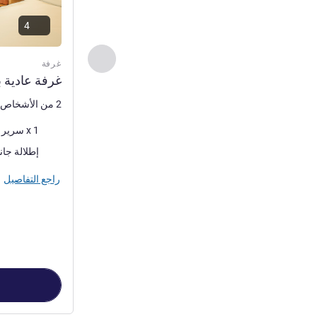
4
السابق - غرفة
غرفة
غرفة عادية 
2 من الأشخاص كحد أقصى
فرش السرير
1 x سرير (أسرّة) مزدوج
المناظر:
إطلالة جانبية على ا
راجع التفاصيل