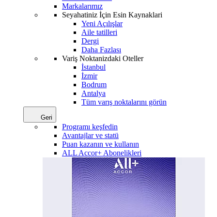
Markalarımız
Seyahatiniz İçin Esin Kaynaklari
Yeni Açılışlar
Aile tatilleri
Dergi
Daha Fazlası
Variş Noktanizdaki Oteller
İstanbul
İzmir
Bodrum
Antalya
Tüm varış noktalarını görün
Geri
Programı keşfedin
Avantajlar ve statü
Puan kazanın ve kullanın
ALL Accor+ Abonelikleri