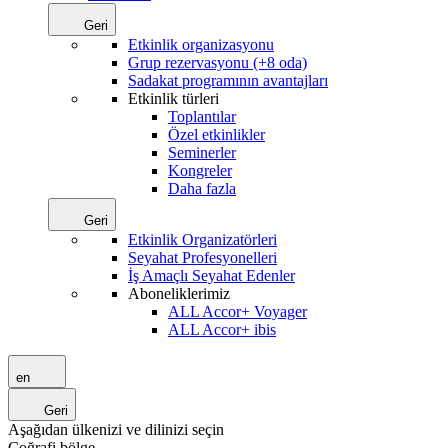
Geri
Etkinlik organizasyonu
Grup rezervasyonu (+8 oda)
Sadakat programının avantajları
Etkinlik türleri
Toplantılar
Özel etkinlikler
Seminerler
Kongreler
Daha fazla
Geri
Etkinlik Organizatörleri
Seyahat Profesyonelleri
İş Amaçlı Seyahat Edenler
Aboneliklerimiz
ALL Accor+ Voyager
ALL Accor+ ibis
en
Geri
Aşağıdan ülkenizi ve dilinizi seçin
Coğrafi bölge