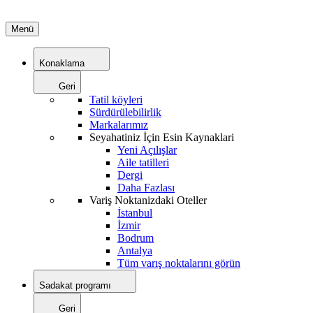
Menü
Konaklama
Geri
Tatil köyleri
Sürdürülebilirlik
Markalarımız
Seyahatiniz İçin Esin Kaynaklari
Yeni Açılışlar
Aile tatilleri
Dergi
Daha Fazlası
Variş Noktanizdaki Oteller
İstanbul
İzmir
Bodrum
Antalya
Tüm varış noktalarını görün
Sadakat programı
Geri