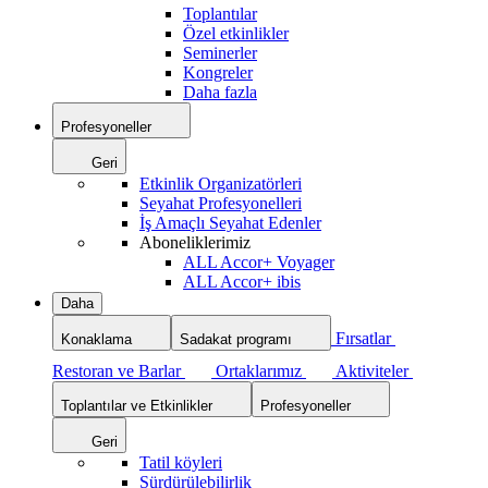
Toplantılar
Özel etkinlikler
Seminerler
Kongreler
Daha fazla
Profesyoneller
Geri
Etkinlik Organizatörleri
Seyahat Profesyonelleri
İş Amaçlı Seyahat Edenler
Aboneliklerimiz
ALL Accor+ Voyager
ALL Accor+ ibis
Daha
Fırsatlar
Konaklama
Sadakat programı
Restoran ve Barlar
Ortaklarımız
Aktiviteler
Toplantılar ve Etkinlikler
Profesyoneller
Geri
Tatil köyleri
Sürdürülebilirlik