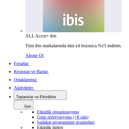
ALL Accor+ ibis
Tüm ibis markalarında tüm yıl boyunca %15 indirim.
Abone Ol
Fırsatlar
Restoran ve Barlar
Ortaklarımız
Aktiviteler
Toplantılar ve Etkinlikler
Geri
Etkinlik organizasyonu
Grup rezervasyonu (+8 oda)
Sadakat programının avantajları
Etkinlik türleri