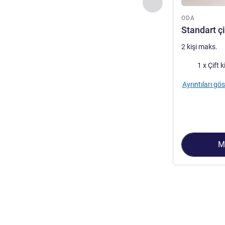
Önceki - Oda
ODA
Standart çi
2 kişi maks.
Şilte
1 x Çift k
Ayrıntıları gös
M
Sayfa
1
/
3
, Oda