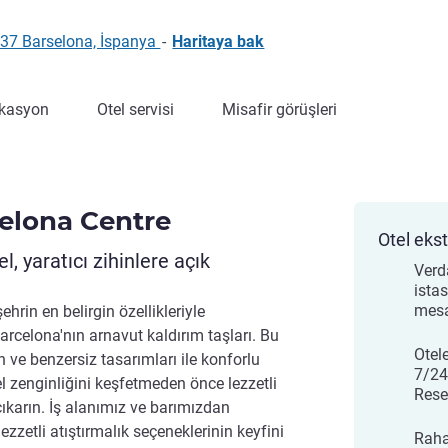
037 Barselona, İspanya
-
Haritaya bak
kasyon
Otel servisi
Misafir görüşleri
celona Centre
Otel ekst
l, yaratıcı zihinlere açık
Verd
ista
mesa
ehrin en belirgin özellikleriyle
Barcelona'nın arnavut kaldırım taşları. Bu
Otel
 ve benzersiz tasarımları ile konforlu
7/24
l zenginliğini keşfetmeden önce lezzetli
Rese
çıkarın. İş alanımız ve barımızdan
ezzetli atıştırmalık seçeneklerinin keyfini
Raha