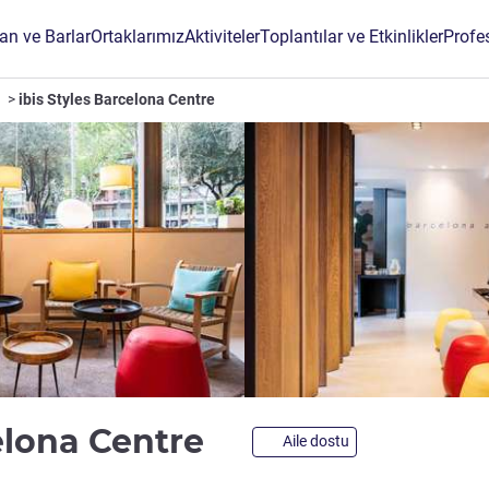
an ve Barlar
Ortaklarımız
Aktiviteler
Toplantılar ve Etkinlikler
Profe
ibis Styles Barcelona Centre
2 yıldız
celona Centre
Aile dostu