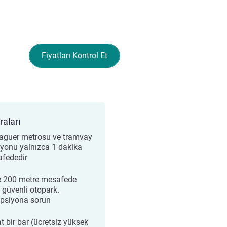
Fiyatları Kontrol Et
raları
aguer metrosu ve tramvay
syonu yalnızca 1 dakika
fededir
e 200 metre mesafede
 güvenli otopark.
psiyona sorun
t bir bar (ücretsiz yüksek