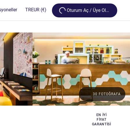
Loading...
syoneller
TR
EUR
(€)
Oturum Aç / Üye Olun
30 FOTOĞRAFA
EN IYI
FIYAT
GARANTISI