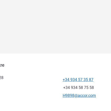
tre
28
+34 934 57 35 87
Telefon
Faks
+34 934 58 75 58
İletişim için e-posta
H9898@accor.com