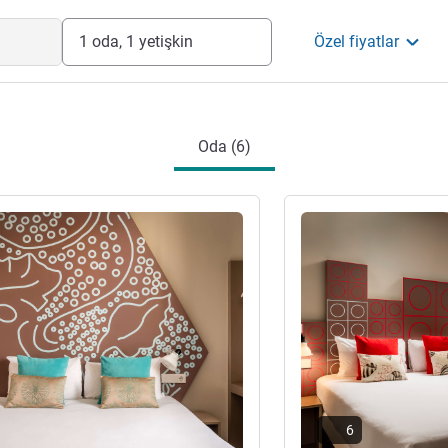
imi
1 oda, 1 yetişkin
Özel fiyatlar
Oda (6)
ter
Ayrıntıları göster
6