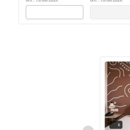
örn. : 13/08/2026
Eukene ESTRADA Otel Yönet
örn. : 13/08/2026
Ayrıntıları gös
6