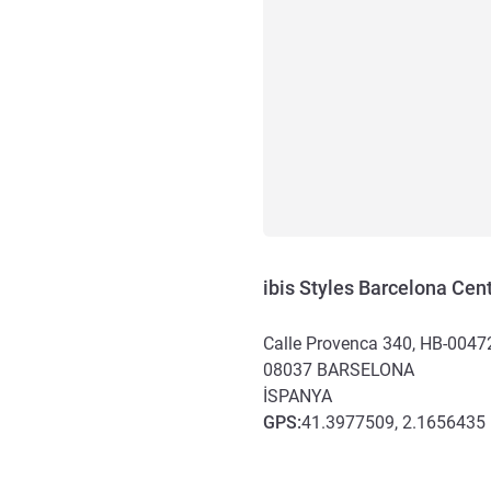
ibis Styles Barcelona Cen
Calle Provenca 340, HB-0047
08037
BARSELONA
İSPANYA
GPS
:
41.3977509, 2.1656435
Erişim ve ulaşım