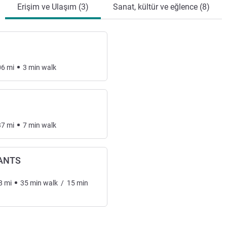
Erişim ve Ulaşım (3)
Sanat, kültür ve eğlence (8)
06
mi
3
min
walk
37
mi
7
min
walk
SANTS
8
mi
35
min
walk
/
15
min