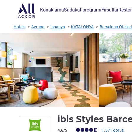
Konaklama
Sadakat programı
Fırsatlar
Restor
Hotels
Avrupa
İspanya
KATALONYA
Barselona Otelleri
ibis Styles Bar
Avis müşterileri puanı (ALL Puanlama)
4.6/5
1.571 görüş