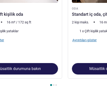
ODA
ft kişilik oda
Standart iç oda, çif
16
m²
/
172
sq ft
2 kişi maks.
16
m
Şilte
işilik yataklar
1 x Çift kişilik yata
ter
Ayrıntıları göster
üsaitlik durumuna bakın
Müsaitlik
 1 : Standart çift kişilik oda , Oda 2 : Standart iç oda, çift kişilik 