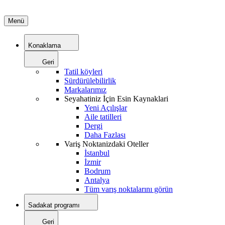
Menü
Konaklama
Geri
Tatil köyleri
Sürdürülebilirlik
Markalarımız
Seyahatiniz İçin Esin Kaynaklari
Yeni Açılışlar
Aile tatilleri
Dergi
Daha Fazlası
Variş Noktanizdaki Oteller
İstanbul
İzmir
Bodrum
Antalya
Tüm varış noktalarını görün
Sadakat programı
Geri