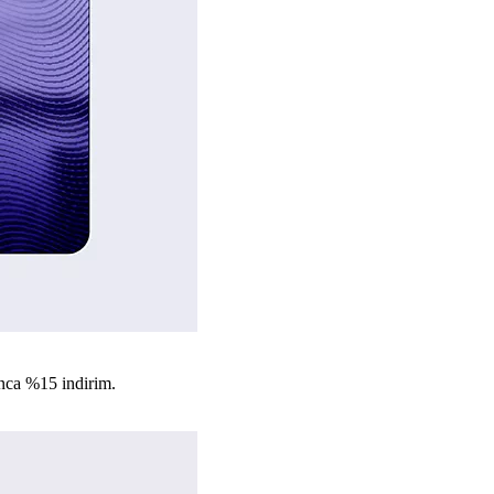
nca %15 indirim.