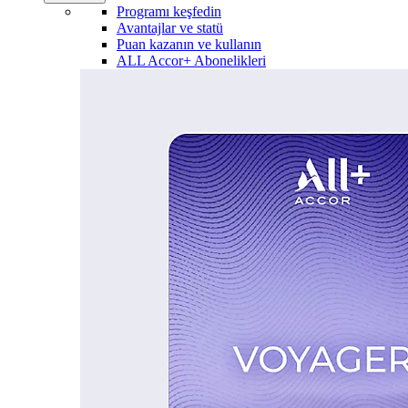
Programı keşfedin
Avantajlar ve statü
Puan kazanın ve kullanın
ALL Accor+ Abonelikleri