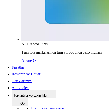
ALL Accor+ ibis
Tüm ibis markalarında tüm yıl boyunca %15 indirim.
Abone Ol
Fırsatlar
Restoran ve Barlar
Ortaklarımız
Aktiviteler
Toplantılar ve Etkinlikler
Geri
Etkinlik organizasyonu