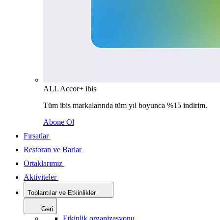
ALL Accor+ ibis
Tüm ibis markalarında tüm yıl boyunca %15 indirim.
Abone Ol
Fırsatlar
Restoran ve Barlar
Ortaklarımız
Aktiviteler
Toplantılar ve Etkinlikler
Geri
Etkinlik organizasyonu