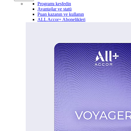
Programı keşfedin
Avantajlar ve statü
Puan kazanın ve kullanın
ALL Accor+ Abonelikleri