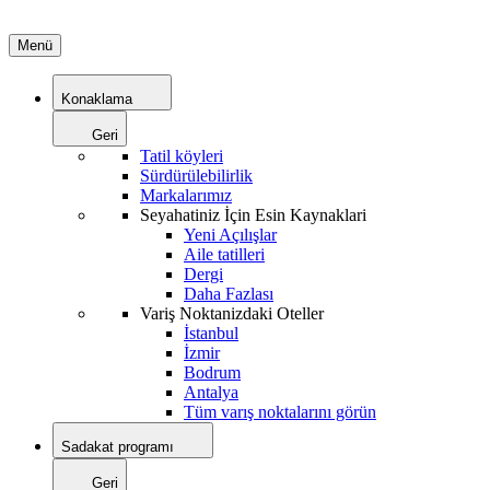
Menü
Konaklama
Geri
Tatil köyleri
Sürdürülebilirlik
Markalarımız
Seyahatiniz İçin Esin Kaynaklari
Yeni Açılışlar
Aile tatilleri
Dergi
Daha Fazlası
Variş Noktanizdaki Oteller
İstanbul
İzmir
Bodrum
Antalya
Tüm varış noktalarını görün
Sadakat programı
Geri