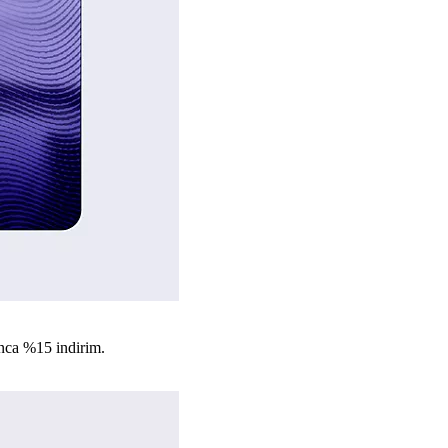
nca %15 indirim.