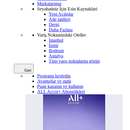
Markalarımız
Seyahatiniz İçin Esin Kaynaklari
Yeni Açılışlar
Aile tatilleri
Dergi
Daha Fazlası
Variş Noktanizdaki Oteller
İstanbul
İzmir
Bodrum
Antalya
Tüm varış noktalarını görün
Geri
Programı keşfedin
Avantajlar ve statü
Puan kazanın ve kullanın
ALL Accor+ Abonelikleri