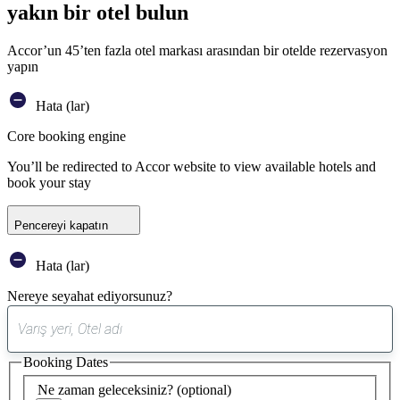
yakın bir otel bulun
Accor’un 45’ten fazla otel markası arasından bir otelde rezervasyon
yapın
Hata (lar)
Core booking engine
You’ll be redirected to Accor website to view available hotels and
book your stay
Pencereyi kapatın
Hata (lar)
Nereye seyahat ediyorsunuz?
0
öneri
Booking Dates
bulundu
Ne zaman geleceksiniz?
(optional)