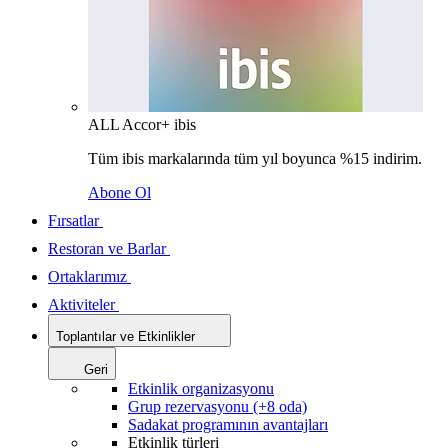
ALL Accor+ ibis
Tüm ibis markalarında tüm yıl boyunca %15 indirim.
Abone Ol
Fırsatlar
Restoran ve Barlar
Ortaklarımız
Aktiviteler
Toplantılar ve Etkinlikler
Geri
Etkinlik organizasyonu
Grup rezervasyonu (+8 oda)
Sadakat programının avantajları
Etkinlik türleri