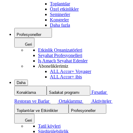
Toplantılar
Özel etkinlikler
Seminerler
Kongreler
Daha fazla
Profesyoneller
Geri
Etkinlik Organizatörleri
Seyahat Profesyonelleri
İş Amaçlı Seyahat Edenler
Aboneliklerimiz
ALL Accor+ Voyager
ALL Accor+ ibis
Daha
Fırsatlar
Konaklama
Sadakat programı
Restoran ve Barlar
Ortaklarımız
Aktiviteler
Toplantılar ve Etkinlikler
Profesyoneller
Geri
Tatil köyleri
Sürdürülebilirlik