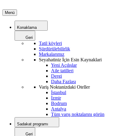
Menü
Konaklama
Geri
Tatil köyleri
Sürdürülebilirlik
Markalarımız
Seyahatiniz İçin Esin Kaynaklari
Yeni Açılışlar
Aile tatilleri
Dergi
Daha Fazlası
Variş Noktanizdaki Oteller
İstanbul
İzmir
Bodrum
Antalya
Tüm varış noktalarını görün
Sadakat programı
Geri