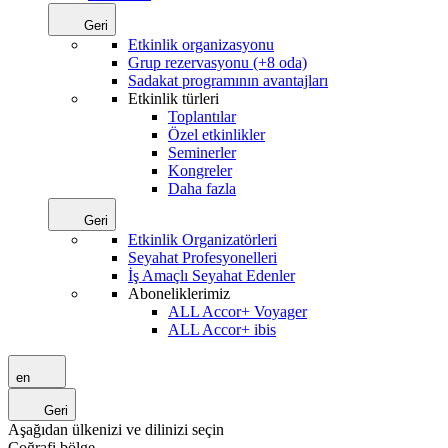
Geri
Etkinlik organizasyonu
Grup rezervasyonu (+8 oda)
Sadakat programının avantajları
Etkinlik türleri
Toplantılar
Özel etkinlikler
Seminerler
Kongreler
Daha fazla
Geri
Etkinlik Organizatörleri
Seyahat Profesyonelleri
İş Amaçlı Seyahat Edenler
Aboneliklerimiz
ALL Accor+ Voyager
ALL Accor+ ibis
en
Geri
Aşağıdan ülkenizi ve dilinizi seçin
Coğrafi bölge