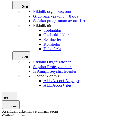
Geri
Etkinlik organizasyonu
Grup rezervasyonu (+8 oda)
Sadakat programının avantajları
Etkinlik türleri
Toplantılar
Özel etkinlikler
Seminerler
Kongreler
Daha fazla
Geri
Etkinlik Organizatörleri
Seyahat Profesyonelleri
İş Amaçlı Seyahat Edenler
Aboneliklerimiz
ALL Accor+ Voyager
ALL Accor+ ibis
en
Geri
Aşağıdan ülkenizi ve dilinizi seçin
Coğrafi bölge