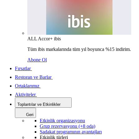
ALL Accor+ ibis
Tüm ibis markalarında tüm yıl boyunca %15 indirim.
Abone Ol
Fırsatlar
Restoran ve Barlar
Ortaklarımız
Aktiviteler
Toplantılar ve Etkinlikler
Geri
Etkinlik organizasyonu
Grup rezervasyonu (+8 oda)
Sadakat programının avantajları
Etkinlik türleri