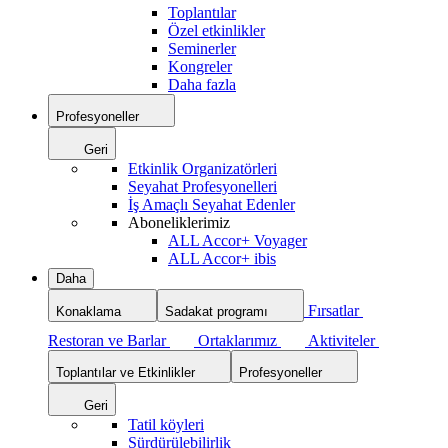
Toplantılar
Özel etkinlikler
Seminerler
Kongreler
Daha fazla
Profesyoneller
Geri
Etkinlik Organizatörleri
Seyahat Profesyonelleri
İş Amaçlı Seyahat Edenler
Aboneliklerimiz
ALL Accor+ Voyager
ALL Accor+ ibis
Daha
Fırsatlar
Konaklama
Sadakat programı
Restoran ve Barlar
Ortaklarımız
Aktiviteler
Toplantılar ve Etkinlikler
Profesyoneller
Geri
Tatil köyleri
Sürdürülebilirlik