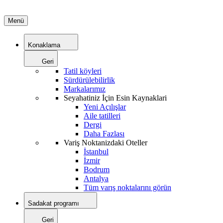
Menü
Konaklama
Geri
Tatil köyleri
Sürdürülebilirlik
Markalarımız
Seyahatiniz İçin Esin Kaynaklari
Yeni Açılışlar
Aile tatilleri
Dergi
Daha Fazlası
Variş Noktanizdaki Oteller
İstanbul
İzmir
Bodrum
Antalya
Tüm varış noktalarını görün
Sadakat programı
Geri