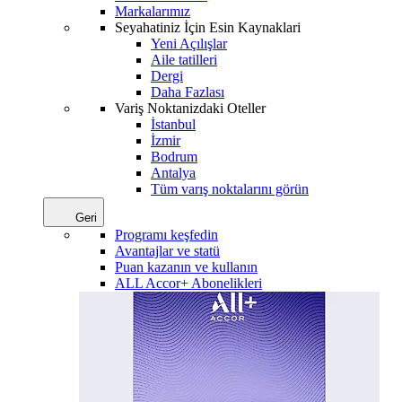
Markalarımız
Seyahatiniz İçin Esin Kaynaklari
Yeni Açılışlar
Aile tatilleri
Dergi
Daha Fazlası
Variş Noktanizdaki Oteller
İstanbul
İzmir
Bodrum
Antalya
Tüm varış noktalarını görün
Geri
Programı keşfedin
Avantajlar ve statü
Puan kazanın ve kullanın
ALL Accor+ Abonelikleri