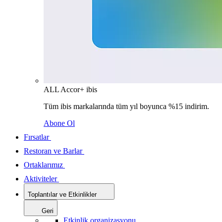
ALL Accor+ ibis
Tüm ibis markalarında tüm yıl boyunca %15 indirim.
Abone Ol
Fırsatlar
Restoran ve Barlar
Ortaklarımız
Aktiviteler
Toplantılar ve Etkinlikler
Geri
Etkinlik organizasyonu