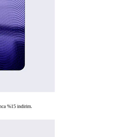
nca %15 indirim.