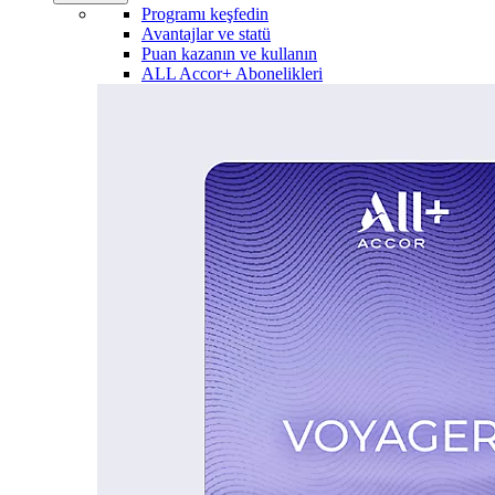
Programı keşfedin
Avantajlar ve statü
Puan kazanın ve kullanın
ALL Accor+ Abonelikleri