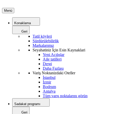
Menü
Konaklama
Geri
Tatil köyleri
Sürdürülebilirlik
Markalarımız
Seyahatiniz İçin Esin Kaynaklari
Yeni Açılışlar
Aile tatilleri
Dergi
Daha Fazlası
Variş Noktanizdaki Oteller
İstanbul
İzmir
Bodrum
Antalya
Tüm varış noktalarını görün
Sadakat programı
Geri