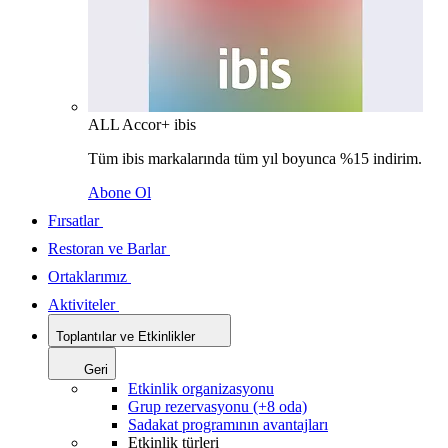
ALL Accor+ ibis
Tüm ibis markalarında tüm yıl boyunca %15 indirim.
Abone Ol
Fırsatlar
Restoran ve Barlar
Ortaklarımız
Aktiviteler
Toplantılar ve Etkinlikler
Geri
Etkinlik organizasyonu
Grup rezervasyonu (+8 oda)
Sadakat programının avantajları
Etkinlik türleri