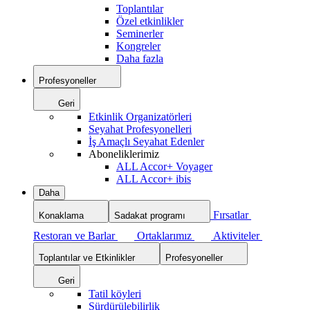
Toplantılar
Özel etkinlikler
Seminerler
Kongreler
Daha fazla
Profesyoneller
Geri
Etkinlik Organizatörleri
Seyahat Profesyonelleri
İş Amaçlı Seyahat Edenler
Aboneliklerimiz
ALL Accor+ Voyager
ALL Accor+ ibis
Daha
Fırsatlar
Konaklama
Sadakat programı
Restoran ve Barlar
Ortaklarımız
Aktiviteler
Toplantılar ve Etkinlikler
Profesyoneller
Geri
Tatil köyleri
Sürdürülebilirlik