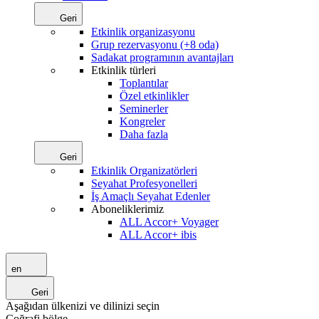
Geri
Etkinlik organizasyonu
Grup rezervasyonu (+8 oda)
Sadakat programının avantajları
Etkinlik türleri
Toplantılar
Özel etkinlikler
Seminerler
Kongreler
Daha fazla
Geri
Etkinlik Organizatörleri
Seyahat Profesyonelleri
İş Amaçlı Seyahat Edenler
Aboneliklerimiz
ALL Accor+ Voyager
ALL Accor+ ibis
en
Geri
Aşağıdan ülkenizi ve dilinizi seçin
Coğrafi bölge