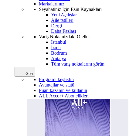
Markalarımız
Seyahatiniz İçin Esin Kaynaklari
Yeni Açılışlar
Aile tatilleri
Dergi
Daha Fazlası
Variş Noktanizdaki Oteller
İstanbul
İzmir
Bodrum
Antalya
Tüm varış noktalarını görün
Geri
Programı keşfedin
Avantajlar ve statü
Puan kazanın ve kullanın
ALL Accor+ Abonelikleri