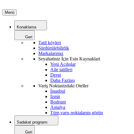
Menü
Konaklama
Geri
Tatil köyleri
Sürdürülebilirlik
Markalarımız
Seyahatiniz İçin Esin Kaynaklari
Yeni Açılışlar
Aile tatilleri
Dergi
Daha Fazlası
Variş Noktanizdaki Oteller
İstanbul
İzmir
Bodrum
Antalya
Tüm varış noktalarını görün
Sadakat programı
Geri