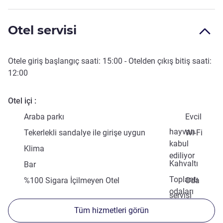
Otel servisi
Otele giriş başlangıç saati:
15:00
- Otelden çıkış bitiş saati:
12:00
Otel içi
Araba parkı
Evcil
hayvan
Tekerlekli sandalye ile girişe uygun
Wi-Fi
kabul
Klima
ediliyor
Kahvaltı
Bar
Toplantı
%100 Sigara İçilmeyen Otel
Oda
odaları
servisi
Tüm hizmetleri görün