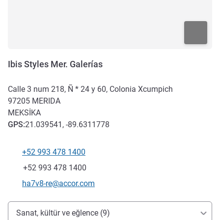
Ibis Styles Mer. Galerías
Calle 3 num 218, Ñ * 24 y 60, Colonia Xcumpich
97205
MERIDA
MEKSIKA
GPS
:
21.039541, -89.6311778
+52 993 478 1400
Telefon
Faks
+52 993 478 1400
İletişim için e-posta
ha7v8-re@accor.com
Erişim ve ulaşım
Sanat, kültür ve eğlence (9)