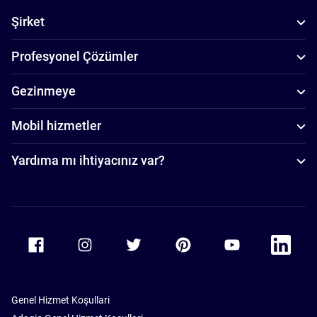
Şirket
Profesyonel Çözümler
Gezinmeye
Mobil hizmetler
Yardıma mı ihtiyacınız var?
Accor Facebook
Accor Instagram
Accor Twitter
Accor Pinterest
Accor Youtube
Accor Li
Genel Hizmet Koşullari