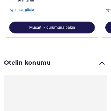
Şehir tarafı
Ayrıntıları göster
Ayr
Müsaitlik durumuna bakın
Otelin konumu