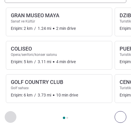
GRAN MUSEO MAYA
DZI
Sanat ve Kültür
Turistik
Erişim:
2
km
/
1.24
mi
2
min
drive
Erişim
COLISEO
PUE
Opera/senfoni/konser salonu
Turistik
Erişim:
5
km
/
3.11
mi
4
min
drive
Erişim
GOLF COUNTRY CLUB
CEN
Golf sahası
Turistik
Erişim:
6
km
/
3.73
mi
10
min
drive
Erişim
Sayfa
1
/
2
, Sanat, kültür ve eğlence 1 :, Sanat, kültür ve eğlen
Önceki - Sanat, kültür ve eğlence
Son