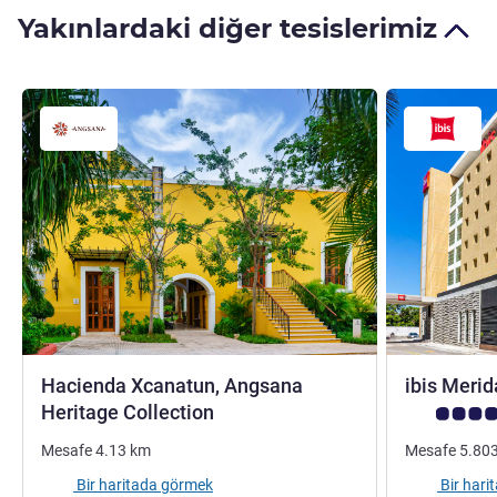
Yakınlardaki diğer tesislerimiz
Hacienda Xcanatun, Angsana
ibis Meri
5 yıldız
Heritage Collection
Avis müşteri
Mesafe
4.13
km
Mesafe
5.80
Bir haritada görmek
Bir har