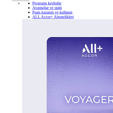
Programı keşfedin
Avantajlar ve statü
Puan kazanın ve kullanın
ALL Accor+ Abonelikleri