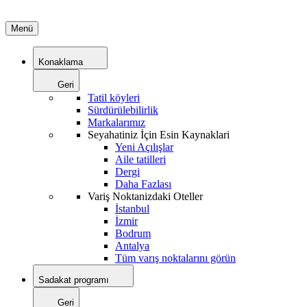
Menü
Konaklama
Geri
Tatil köyleri
Sürdürülebilirlik
Markalarımız
Seyahatiniz İçin Esin Kaynaklari
Yeni Açılışlar
Aile tatilleri
Dergi
Daha Fazlası
Variş Noktanizdaki Oteller
İstanbul
İzmir
Bodrum
Antalya
Tüm varış noktalarını görün
Sadakat programı
Geri