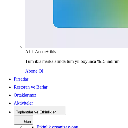
ALL Accor+ ibis
Tüm ibis markalarında tüm yıl boyunca %15 indirim.
Abone Ol
Fırsatlar
Restoran ve Barlar
Ortaklarımız
Aktiviteler
Toplantılar ve Etkinlikler
Geri
Etkinlik organizasyonu