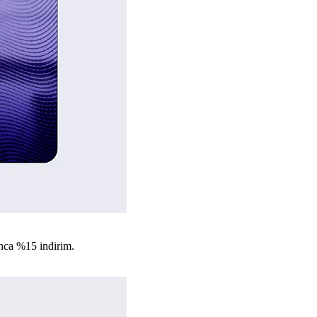
nca %15 indirim.