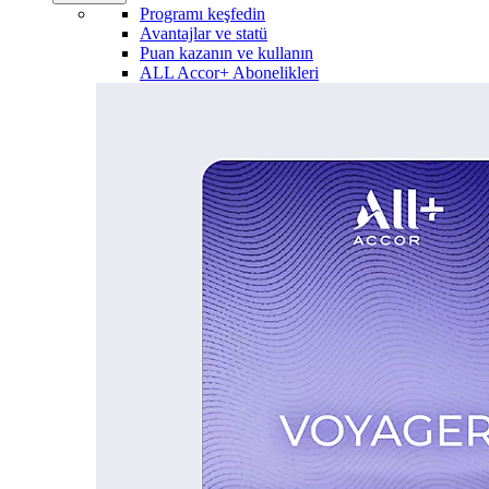
Programı keşfedin
Avantajlar ve statü
Puan kazanın ve kullanın
ALL Accor+ Abonelikleri