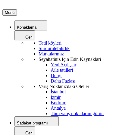
Menü
Konaklama
Geri
Tatil köyleri
Sürdürülebilirlik
Markalarımız
Seyahatiniz İçin Esin Kaynaklari
Yeni Açılışlar
Aile tatilleri
Dergi
Daha Fazlası
Variş Noktanizdaki Oteller
İstanbul
İzmir
Bodrum
Antalya
Tüm varış noktalarını görün
Sadakat programı
Geri