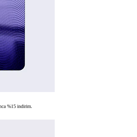
nca %15 indirim.