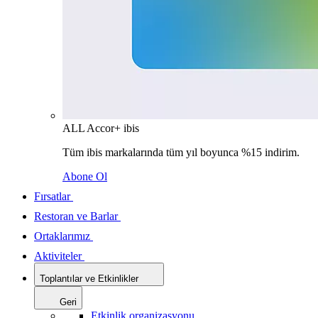
ALL Accor+ ibis
Tüm ibis markalarında tüm yıl boyunca %15 indirim.
Abone Ol
Fırsatlar
Restoran ve Barlar
Ortaklarımız
Aktiviteler
Toplantılar ve Etkinlikler
Geri
Etkinlik organizasyonu