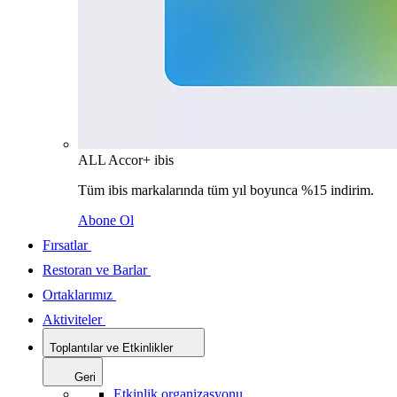
ALL Accor+ ibis
Tüm ibis markalarında tüm yıl boyunca %15 indirim.
Abone Ol
Fırsatlar
Restoran ve Barlar
Ortaklarımız
Aktiviteler
Toplantılar ve Etkinlikler
Geri
Etkinlik organizasyonu