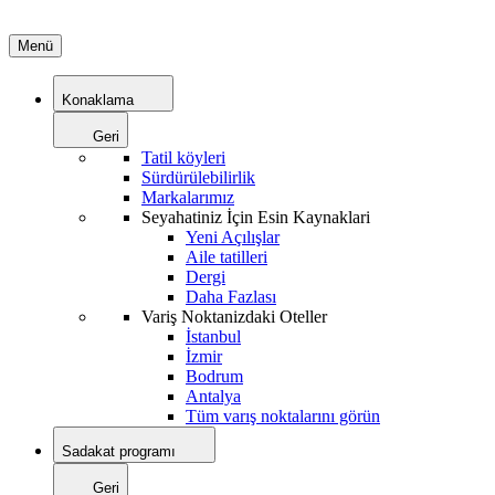
Menü
Konaklama
Geri
Tatil köyleri
Sürdürülebilirlik
Markalarımız
Seyahatiniz İçin Esin Kaynaklari
Yeni Açılışlar
Aile tatilleri
Dergi
Daha Fazlası
Variş Noktanizdaki Oteller
İstanbul
İzmir
Bodrum
Antalya
Tüm varış noktalarını görün
Sadakat programı
Geri