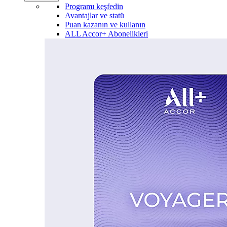
Programı keşfedin
Avantajlar ve statü
Puan kazanın ve kullanın
ALL Accor+ Abonelikleri