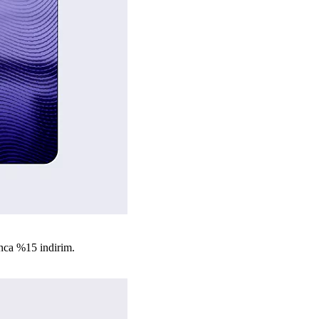
nca %15 indirim.