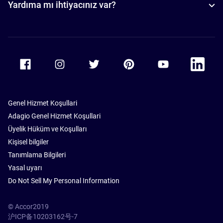
Yardıma mı ihtiyacınız var?
Accor Facebook
Accor Instagram
Accor Twitter
Accor Pinterest
Accor Youtube
Accor Li
Genel Hizmet Koşullari
Adagio Genel Hizmet Koşullari
Üyelik Hüküm ve Koşulları
Kişisel bilgiler
Tanımlama Bilgileri
Yasal uyarı
Do Not Sell My Personal Information
© Accor2019
沪ICP备10203162号-7