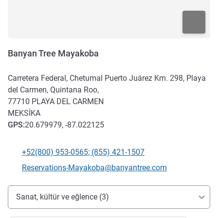
Banyan Tree Mayakoba
Carretera Federal, Chetumal Puerto Juárez Km. 298, Playa
del Carmen, Quintana Roo,
77710
PLAYA DEL CARMEN
MEKSIKA
GPS
:
20.679979, -87.022125
+52(800) 953-0565; (855) 421-1507
Telefon
İletişim için e-posta
Reservations-Mayakoba@banyantree.com
Erişim ve ulaşım
Sanat, kültür ve eğlence (3)