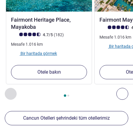
Fairmont Heritage Place,
Fairmont Ma
5 yıldız
Mayakoba
Avis müşterileri 
4
Avis müşterileri puanı (ALL Puanlama)
görüş
4.7/5
(182
)
Mesafe
1.016
km
Mesafe
1.016
km
Bir haritada
Bir haritada görmek
Otele bakın
Ote
Sayfa
1
/
2
, Yakınlardaki diğer tesislerimiz 1 :, Yakınlardaki diğ
Önceki - Yakınlardaki diğer tesislerimiz
Sonr
Cancun Otelleri şehrindeki tüm otellerimiz