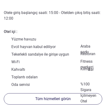
Otele giriş başlangıç saati:
15:00
- Otelden çıkış bitiş saati:
12:00
Otel içi
Yüzme havuzu
Araba
Evcil hayvan kabul ediliyor
parkı
Restoran
Tekerlekli sandalye ile girişe uygun
Fitness
Wi-Fi
merkezi
Klima
Kahvaltı
Bar
Toplantı odaları
%100
Oda servisi
Sigara
İçilmeyen
Tüm hizmetleri görün
Otel