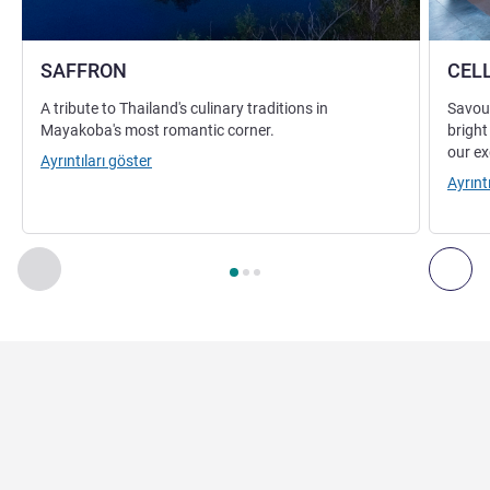
SAFFRON
CEL
A tribute to Thailand's culinary traditions in
Savour
Mayakoba's most romantic corner.
bright
our ex
Ayrıntıları göster
Ayrınt
Sayfa
1
/
3
, Restoran 1 : SAFFRON , Restoran 2 : CELLO
Önceki - Restoran
Son