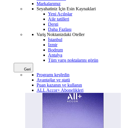
Markalarımız
Seyahatiniz İçin Esin Kaynaklari
Yeni Açılışlar
Aile tatilleri
Dergi
Daha Fazlası
Variş Noktanizdaki Oteller
İstanbul
İzmir
Bodrum
Antalya
Tüm varış noktalarını görün
Geri
Programı keşfedin
Avantajlar ve statü
Puan kazanın ve kullanın
ALL Accor+ Abonelikleri