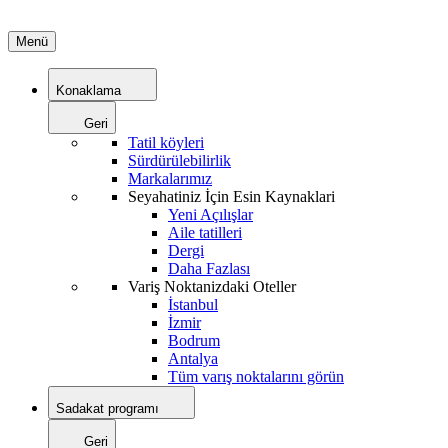
Menü
Konaklama
Geri
Tatil köyleri
Sürdürülebilirlik
Markalarımız
Seyahatiniz İçin Esin Kaynaklari
Yeni Açılışlar
Aile tatilleri
Dergi
Daha Fazlası
Variş Noktanizdaki Oteller
İstanbul
İzmir
Bodrum
Antalya
Tüm varış noktalarını görün
Sadakat programı
Geri