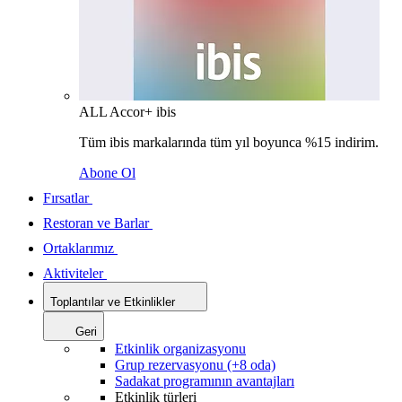
ALL Accor+ ibis
Tüm ibis markalarında tüm yıl boyunca %15 indirim.
Abone Ol
Fırsatlar
Restoran ve Barlar
Ortaklarımız
Aktiviteler
Toplantılar ve Etkinlikler
Geri
Etkinlik organizasyonu
Grup rezervasyonu (+8 oda)
Sadakat programının avantajları
Etkinlik türleri