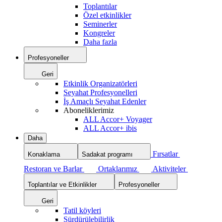
Toplantılar
Özel etkinlikler
Seminerler
Kongreler
Daha fazla
Profesyoneller
Geri
Etkinlik Organizatörleri
Seyahat Profesyonelleri
İş Amaçlı Seyahat Edenler
Aboneliklerimiz
ALL Accor+ Voyager
ALL Accor+ ibis
Daha
Fırsatlar
Konaklama
Sadakat programı
Restoran ve Barlar
Ortaklarımız
Aktiviteler
Toplantılar ve Etkinlikler
Profesyoneller
Geri
Tatil köyleri
Sürdürülebilirlik