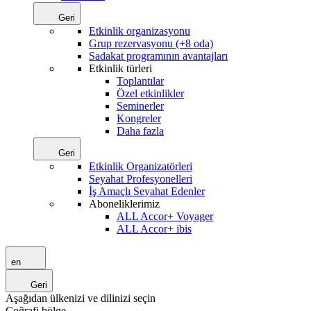
Geri
Etkinlik organizasyonu
Grup rezervasyonu (+8 oda)
Sadakat programının avantajları
Etkinlik türleri
Toplantılar
Özel etkinlikler
Seminerler
Kongreler
Daha fazla
Geri
Etkinlik Organizatörleri
Seyahat Profesyonelleri
İş Amaçlı Seyahat Edenler
Aboneliklerimiz
ALL Accor+ Voyager
ALL Accor+ ibis
en
Geri
Aşağıdan ülkenizi ve dilinizi seçin
Coğrafi bölge