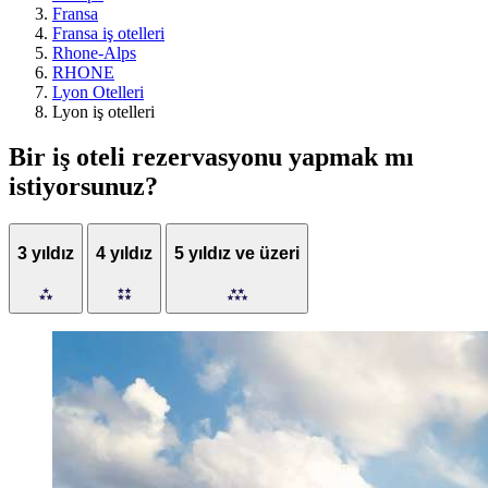
Fransa
Fransa iş otelleri
Rhone-Alps
RHONE
Lyon Otelleri
Lyon iş otelleri
Bir iş oteli rezervasyonu yapmak mı
istiyorsunuz?
3 yıldız
4 yıldız
5 yıldız ve üzeri