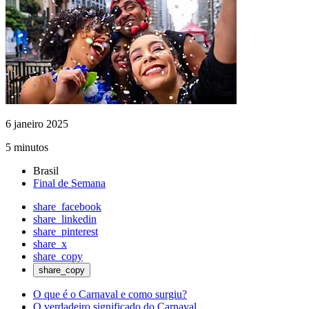
6 janeiro 2025
5 minutos
Brasil
Final de Semana
share_facebook
share_linkedin
share_pinterest
share_x
share_copy
share_copy
O que é o Carnaval e como surgiu?
O verdadeiro significado do Carnaval