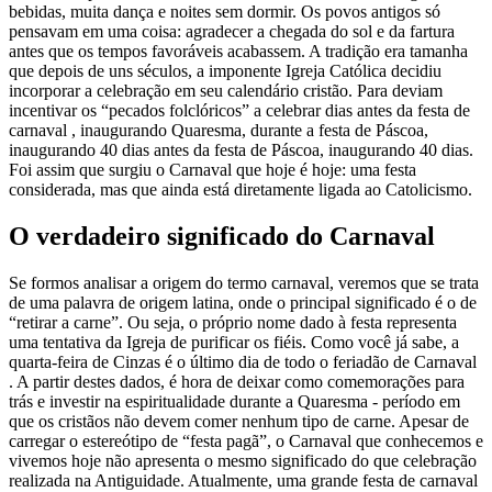
bebidas, muita dança e noites sem dormir. Os povos antigos só
pensavam em uma coisa: agradecer a chegada do sol e da fartura
antes que os tempos favoráveis acabassem. A tradição era tamanha
que depois de uns séculos, a imponente Igreja Católica decidiu
incorporar a celebração em seu calendário cristão. Para deviam
incentivar os “pecados folclóricos” a celebrar dias antes da festa de
carnaval , inaugurando Quaresma, durante a festa de Páscoa,
inaugurando 40 dias antes da festa de Páscoa, inaugurando 40 dias.
Foi assim que surgiu o Carnaval que hoje é hoje: uma festa
considerada, mas que ainda está diretamente ligada ao Catolicismo.
O verdadeiro significado do Carnaval
Se formos analisar a origem do termo carnaval, veremos que se trata
de uma palavra de origem latina, onde o principal significado é o de
“retirar a carne”. Ou seja, o próprio nome dado à festa representa
uma tentativa da Igreja de purificar os fiéis. Como você já sabe, a
quarta-feira de Cinzas é o último dia de todo o feriadão de Carnaval
. A partir destes dados, é hora de deixar como comemorações para
trás e investir na espiritualidade durante a Quaresma - período em
que os cristãos não devem comer nenhum tipo de carne. Apesar de
carregar o estereótipo de “festa pagã”, o Carnaval que conhecemos e
vivemos hoje não apresenta o mesmo significado do que celebração
realizada na Antiguidade. Atualmente, uma grande festa de carnaval