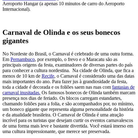
Aeroporto Hangar (a apenas 10 minutos de carro do Aeroporto
Internacional).
Carnaval de Olinda e os seus bonecos
gigantes
No Nordeste do Brasil, o Carnaval é celebrado de uma outra forma.
Em
Pernambuco
, por exemplo, o frevo e o Maracatu são as
principais origens da festa, examinadores de diversas partes do país
para conhecer a cultura nordestina. Na cidade de Olinda, que fica a
menos de 10 km de
Recife
, o Carnaval é considerado uma das datas
mais importantes do ano. Para fazer jus à grandiosidade da festa,
toda a cidade é decorada e os foliões saem nas ruas com
fantasias de
carnaval inusitadas.
Os famosos bonecos de Olinda também marcam
presença nos dias de feriado. Os blocos carregam estandartes,
chamando foliões para a folia, e são acompanhados por, no mínimo,
um boneco gigante que representa alguma personalidade da história
e da atualidade brasileira. O Carnaval de Olinda é uma atração
incrível para os turistas que desejam curtir os eventos carnavalescos
de uma forma mais leve e bastante divertida. Você estará imerso em
uma cultura impressionante, que merece ser preservada.