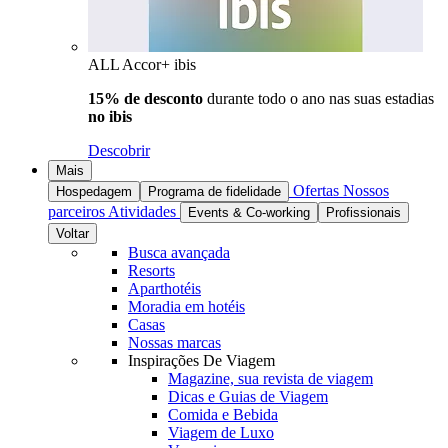
ALL Accor+ ibis
15% de desconto
durante todo o ano nas suas estadias
no ibis
Descobrir
Mais
Ofertas
Nossos
Hospedagem
Programa de fidelidade
parceiros
Atividades
Events & Co-working
Profissionais
Voltar
Busca avançada
Resorts
Aparthotéis
Moradia em hotéis
Casas
Nossas marcas
Inspirações De Viagem
Magazine, sua revista de viagem
Dicas e Guias de Viagem
Comida e Bebida
Viagem de Luxo