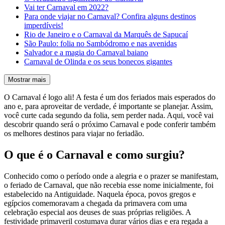
Vai ter Carnaval em 2022?
Para onde viajar no Carnaval? Confira alguns destinos
imperdíveis!
Rio de Janeiro e o Carnaval da Marquês de Sapucaí
São Paulo: folia no Sambódromo e nas avenidas
Salvador e a magia do Carnaval baiano
Carnaval de Olinda e os seus bonecos gigantes
Mostrar mais
O Carnaval é logo ali! A festa é um dos feriados mais esperados do
ano e, para aproveitar de verdade, é importante se planejar. Assim,
você curte cada segundo da folia, sem perder nada. Aqui, você vai
descobrir quando será o próximo Carnaval e pode conferir também
os melhores destinos para viajar no feriadão.
O que é o Carnaval e como surgiu?
Conhecido como o período onde a alegria e o prazer se manifestam,
o feriado de Carnaval, que não recebia esse nome inicialmente, foi
estabelecido na Antiguidade. Naquela época, povos gregos e
egípcios comemoravam a chegada da primavera com uma
celebração especial aos deuses de suas próprias religiões. A
festividade primaveril costumava durar vários dias e era regada a