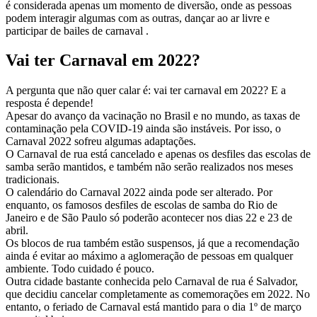
é considerada apenas um momento de diversão, onde as pessoas
podem interagir algumas com as outras, dançar ao ar livre e
participar de bailes de carnaval .
Vai ter Carnaval em 2022?
A pergunta que não quer calar é: vai ter carnaval em 2022? E a
resposta é depende!
Apesar do avanço da vacinação no Brasil e no mundo, as taxas de
contaminação pela COVID-19 ainda são instáveis. Por isso, o
Carnaval 2022 sofreu algumas adaptações.
O Carnaval de rua está cancelado e apenas os desfiles das escolas de
samba serão mantidos, e também não serão realizados nos meses
tradicionais.
O calendário do Carnaval 2022 ainda pode ser alterado. Por
enquanto, os famosos desfiles de escolas de samba do Rio de
Janeiro e de São Paulo só poderão acontecer nos dias 22 e 23 de
abril.
Os blocos de rua também estão suspensos, já que a recomendação
ainda é evitar ao máximo a aglomeração de pessoas em qualquer
ambiente. Todo cuidado é pouco.
Outra cidade bastante conhecida pelo Carnaval de rua é Salvador,
que decidiu cancelar completamente as comemorações em 2022. No
entanto, o feriado de Carnaval está mantido para o dia 1º de março