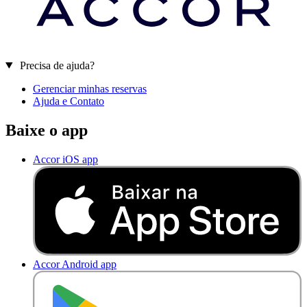
Precisa de ajuda?
Gerenciar minhas reservas
Ajuda e Contato
Baixe o app
Accor iOS app
Accor Android app
D
I
S
P
O
N
Í
V
E
L
N
O