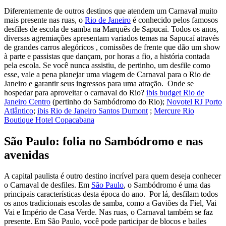
Diferentemente de outros destinos que atendem um Carnaval muito
mais presente nas ruas, o
Rio de Janeiro
é conhecido pelos famosos
desfiles de escola de samba na Marquês de Sapucaí. Todos os anos,
diversas agremiações apresentam variados temas na Sapucaí através
de grandes carros alegóricos , comissões de frente que dão um show
à parte e passistas que dançam, por horas a fio, a história contada
pela escola. Se você nunca assistiu, de pertinho, um desfile como
esse, vale a pena planejar uma viagem de Carnaval para o Rio de
Janeiro e garantir seus ingressos para uma atração. Onde se
hospedar para aproveitar o carnaval do Rio?
ibis budget Rio de
Janeiro Centro
(pertinho do Sambódromo do Rio);
Novotel RJ Porto
Atlântico
;
ibis Rio de Janeiro Santos Dumont
;
Mercure Rio
Boutique Hotel Copacabana
São Paulo: folia no Sambódromo e nas
avenidas
A capital paulista é outro destino incrível para quem deseja conhecer
o Carnaval de desfiles. Em
São Paulo
, o Sambódromo é uma das
principais características desta época do ano. Por lá, desfilam todos
os anos tradicionais escolas de samba, como a Gaviões da Fiel, Vai
Vai e Império de Casa Verde. Nas ruas, o Carnaval também se faz
presente. Em São Paulo, você pode participar de blocos e bailes