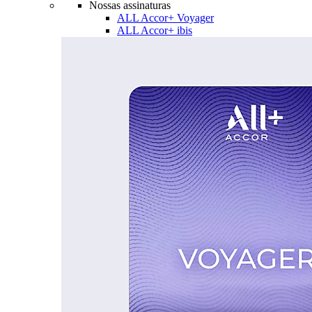
Nossas assinaturas
ALL Accor+ Voyager
ALL Accor+ ibis