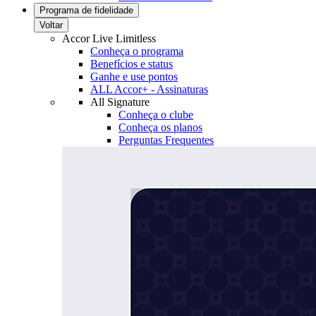
Programa de fidelidade
Voltar
Accor Live Limitless
Conheça o programa
Benefícios e status
Ganhe e use pontos
ALL Accor+ - Assinaturas
All Signature
Conheça o clube
Conheça os planos
Perguntas Frequentes