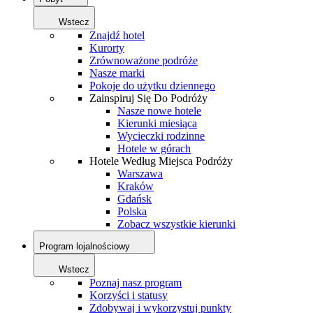
Wstecz
Znajdź hotel
Kurorty
Zrównoważone podróże
Nasze marki
Pokoje do użytku dziennego
Zainspiruj Się Do Podróży
Nasze nowe hotele
Kierunki miesiąca
Wycieczki rodzinne
Hotele w górach
Hotele Według Miejsca Podróży
Warszawa
Kraków
Gdańsk
Polska
Zobacz wszystkie kierunki
Program lojalnościowy
Wstecz
Poznaj nasz program
Korzyści i statusy
Zdobywaj i wykorzystuj punkty