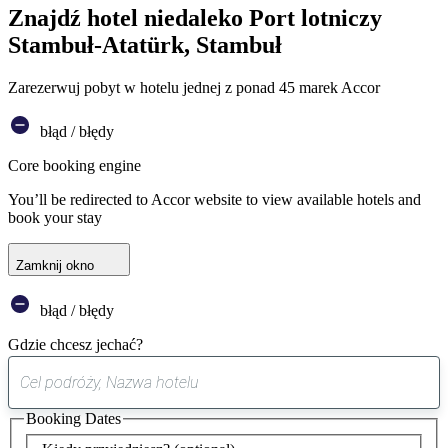
Znajdź hotel niedaleko Port lotniczy
Stambuł-Atatürk, Stambuł
Zarezerwuj pobyt w hotelu jednej z ponad 45 marek Accor
błąd / błędy
Core booking engine
You’ll be redirected to Accor website to view available hotels and
book your stay
Zamknij okno
błąd / błędy
Gdzie chcesz jechać?
0
sugestia
Booking Dates
została
znaleziona