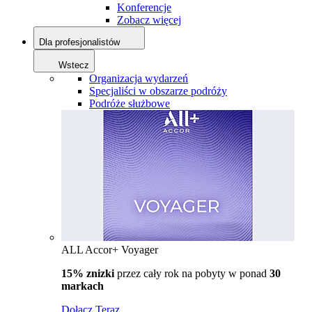
Konferencje
Zobacz więcej
Dla profesjonalistów
Wstecz
Organizacja wydarzeń
Specjaliści w obszarze podróży
Podróże służbowe
ALL Accor+ Voyager
15% znizki
przez cały rok na pobyty w ponad
30
markach
Dołącz Teraz