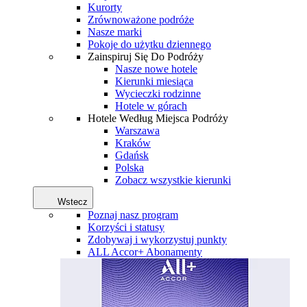
Kurorty
Zrównoważone podróże
Nasze marki
Pokoje do użytku dziennego
Zainspiruj Się Do Podróży
Nasze nowe hotele
Kierunki miesiąca
Wycieczki rodzinne
Hotele w górach
Hotele Według Miejsca Podróży
Warszawa
Kraków
Gdańsk
Polska
Zobacz wszystkie kierunki
Wstecz
Poznaj nasz program
Korzyści i statusy
Zdobywaj i wykorzystuj punkty
ALL Accor+ Abonamenty