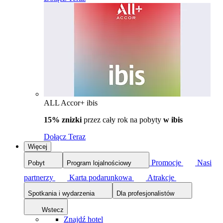
ALL Accor+ ibis
15% znizki
przez cały rok na pobyty
w ibis
Dołącz Teraz
Więcej
Promocje
Nasi
Pobyt
Program lojalnościowy
partnerzy
Karta podarunkowa
Atrakcje
Spotkania i wydarzenia
Dla profesjonalistów
Wstecz
Znajdź hotel