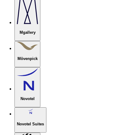
Mgallery
Mövenpick
Novotel
Novotel Suites