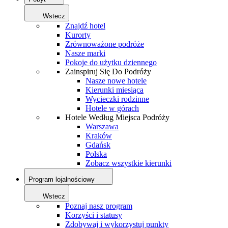
Wstecz
Znajdź hotel
Kurorty
Zrównoważone podróże
Nasze marki
Pokoje do użytku dziennego
Zainspiruj Się Do Podróży
Nasze nowe hotele
Kierunki miesiąca
Wycieczki rodzinne
Hotele w górach
Hotele Według Miejsca Podróży
Warszawa
Kraków
Gdańsk
Polska
Zobacz wszystkie kierunki
Program lojalnościowy
Wstecz
Poznaj nasz program
Korzyści i statusy
Zdobywaj i wykorzystuj punkty