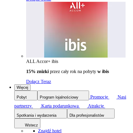
ALL Accor+ ibis
15% znizki
przez cały rok na pobyty
w ibis
Dołącz Teraz
Więcej
Promocje
Nasi
Pobyt
Program lojalnościowy
partnerzy
Karta podarunkowa
Atrakcje
Spotkania i wydarzenia
Dla profesjonalistów
Wstecz
Znajdź hotel