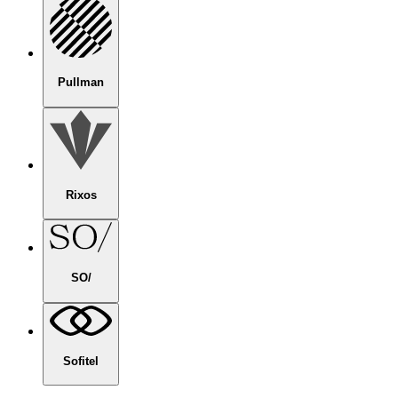
Pullman
Rixos
SO/
Sofitel