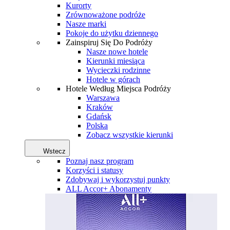
Kurorty
Zrównoważone podróże
Nasze marki
Pokoje do użytku dziennego
Zainspiruj Się Do Podróży
Nasze nowe hotele
Kierunki miesiąca
Wycieczki rodzinne
Hotele w górach
Hotele Według Miejsca Podróży
Warszawa
Kraków
Gdańsk
Polska
Zobacz wszystkie kierunki
Wstecz
Poznaj nasz program
Korzyści i statusy
Zdobywaj i wykorzystuj punkty
ALL Accor+ Abonamenty