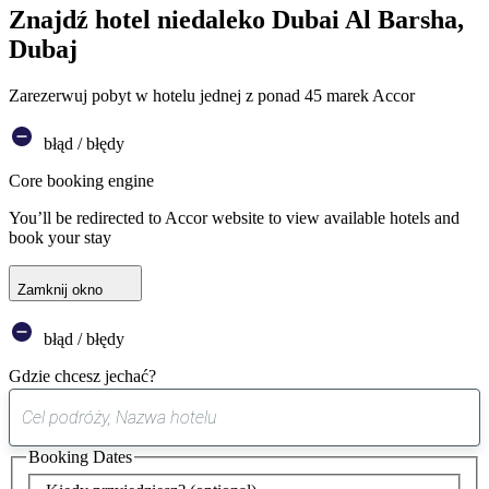
Znajdź hotel niedaleko Dubai Al Barsha,
Dubaj
Zarezerwuj pobyt w hotelu jednej z ponad 45 marek Accor
błąd / błędy
Core booking engine
You’ll be redirected to Accor website to view available hotels and
book your stay
Zamknij okno
błąd / błędy
Gdzie chcesz jechać?
0
sugestia
Booking Dates
została
znaleziona