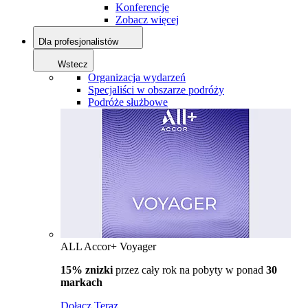
Konferencje
Zobacz więcej
Dla profesjonalistów
Wstecz
Organizacja wydarzeń
Specjaliści w obszarze podróży
Podróże służbowe
ALL Accor+ Voyager
15% znizki
przez cały rok na pobyty w ponad
30
markach
Dołącz Teraz