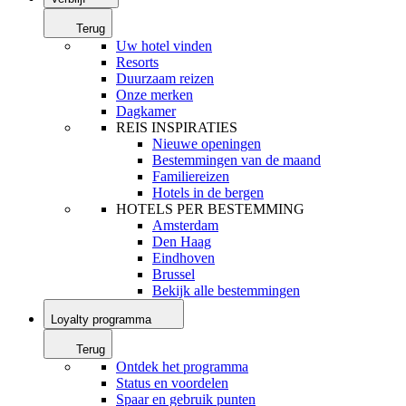
Terug
Uw hotel vinden
Resorts
Duurzaam reizen
Onze merken
Dagkamer
REIS INSPIRATIES
Nieuwe openingen
Bestemmingen van de maand
Familiereizen
Hotels in de bergen
HOTELS PER BESTEMMING
Amsterdam
Den Haag
Eindhoven
Brussel
Bekijk alle bestemmingen
Loyalty programma
Terug
Ontdek het programma
Status en voordelen
Spaar en gebruik punten