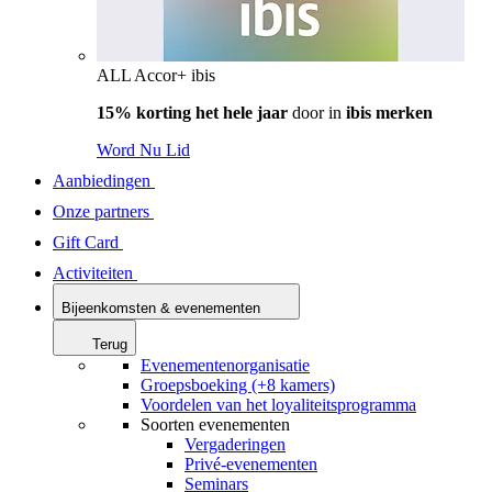
ALL Accor+ ibis
15% korting het hele jaar
door in
ibis merken
Word Nu Lid
Aanbiedingen
Onze partners
Gift Card
Activiteiten
Bijeenkomsten & evenementen
Terug
Evenementenorganisatie
Groepsboeking (+8 kamers)
Voordelen van het loyaliteitsprogramma
Soorten evenementen
Vergaderingen
Privé-evenementen
Seminars