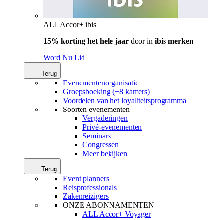
ALL Accor+ ibis
15% korting het hele jaar
door in
ibis merken
Word Nu Lid
Terug
Evenementenorganisatie
Groepsboeking (+8 kamers)
Voordelen van het loyaliteitsprogramma
Soorten evenementen
Vergaderingen
Privé-evenementen
Seminars
Congressen
Meer bekijken
Terug
Event planners
Reisprofessionals
Zakenreizigers
ONZE ABONNAMENTEN
ALL Accor+ Voyager