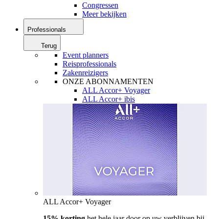
Congressen
Meer bekijken
Professionals
Terug
Event planners
Reisprofessionals
Zakenreizigers
ONZE ABONNAMENTEN
ALL Accor+ Voyager
ALL Accor+ ibis
ALL Accor+ Voyager
15% korting
het hele jaar door op uw verblijven bij