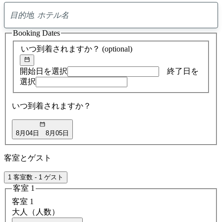
0
ア
Booking Dates
ド
バ
いつ到着されますか？
(optional)
イ
ス
の
開始日を選択
終了日を
検
選択
索
結
いつ到着されますか？
果
8月04日
8月05日
客室とゲスト
1 客室数 - 1 ゲスト
客室 1
客室 1
大人（人数）