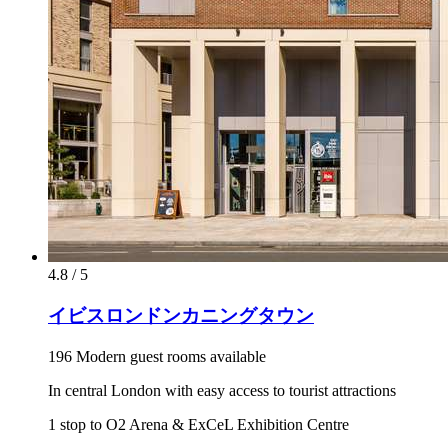
4.8 / 5
イビスロンドンカニングタウン
196 Modern guest rooms available
In central London with easy access to tourist attractions
1 stop to O2 Arena & ExCeL Exhibition Centre