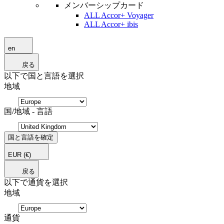
メンバーシップカード
ALL Accor+ Voyager
ALL Accor+ ibis
en
戻る
以下で国と言語を選択
地域
国/地域 - 言語
国と言語を確定
EUR
(€)
戻る
以下で通貨を選択
地域
通貨