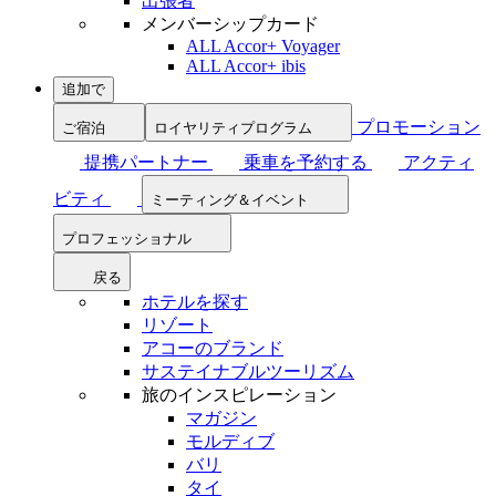
出張者
メンバーシップカード
ALL Accor+ Voyager
ALL Accor+ ibis
追加で
プロモーション
ご宿泊
ロイヤリティプログラム
提携パートナー
乗車を予約する
アクティ
ビティ
ミーティング＆イベント
プロフェッショナル
戻る
ホテルを探す
リゾート
アコーのブランド
サステイナブルツーリズム
旅のインスピレーション
マガジン
モルディブ
バリ
タイ