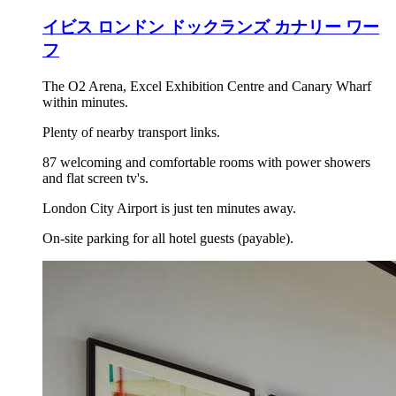
イビス ロンドン ドックランズ カナリー ワー
フ
The O2 Arena, Excel Exhibition Centre and Canary Wharf
within minutes.
Plenty of nearby transport links.
87 welcoming and comfortable rooms with power showers
and flat screen tv's.
London City Airport is just ten minutes away.
On-site parking for all hotel guests (payable).