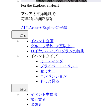
For the Explorer at Heart
アジア太平洋地域で
毎年2泊の無料宿泊
ALL Accor + Explorerに登録
戻る
イベント企画
グループ予約（8室以上）
ロイヤルティプログラムの特典
イベントタイプ
ミーティング
プライベートイベント
セミナー
コンベンション
もっと見る
戻る
イベント主催者
旅行業者
出張者