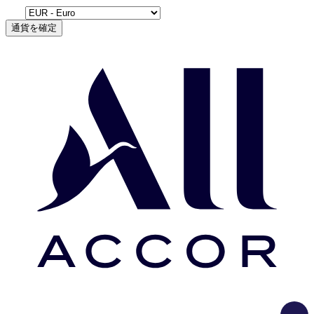
通貨を確定
Load