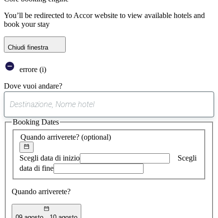
You’ll be redirected to Accor website to view available hotels and
book your stay
Chiudi finestra
errore (i)
Dove vuoi andare?
0
suggerimento
Booking Dates
trovato
Quando arriverete?
(optional)
Scegli data di inizio
Scegli
data di fine
Quando arriverete?
09 agosto
10 agosto