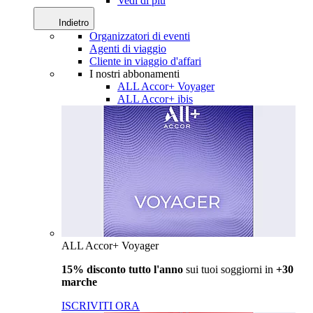
Vedi di più
Indietro
Organizzatori di eventi
Agenti di viaggio
Cliente in viaggio d'affari
I nostri abbonamenti
ALL Accor+ Voyager
ALL Accor+ ibis
ALL Accor+ Voyager
15% disconto tutto l'anno
sui tuoi soggiorni in
+30
marche
ISCRIVITI ORA