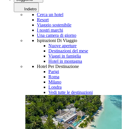
Indietro
Cerca un hotel
Resort
Viaggio sostenibile
I nostri marchi
Una camera di giorno
Ispirazioni Di Viaggio
Nuove aperture
Destinazioni del mese
Viaggi in famiglia
Hotel in montagna
Hotel Per Destinazione
Parigi
Roma
Milano
Londra
Vedi tutte le destinazioni