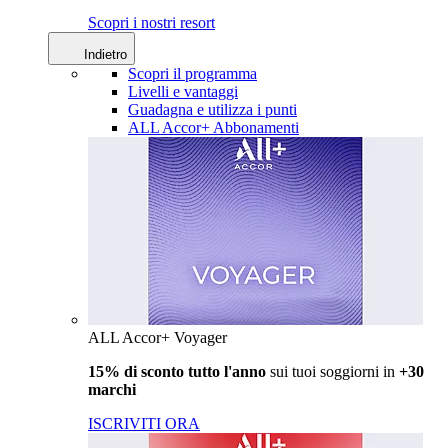
Scopri i nostri resort
Indietro
Scopri il programma
Livelli e vantaggi
Guadagna e utilizza i punti
ALL Accor+ Abbonamenti
ALL Accor+ Voyager
15% di sconto tutto l'anno
sui tuoi soggiorni in
+30
marchi
ISCRIVITI ORA