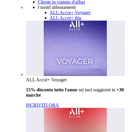
Cliente in viaggio d'affari
I nostri abbonamenti
ALL Accor+ Voyager
ALL Accor+ ibis
ALL Accor+ Voyager
15% disconto tutto l'anno
sui tuoi soggiorni in
+30
marche
ISCRIVITI ORA