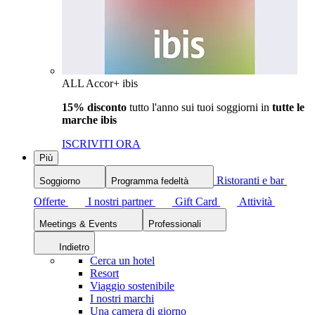
ALL Accor+ ibis
15% disconto
tutto l'anno sui tuoi soggiorni in
tutte le
marche ibis
ISCRIVITI ORA
Più
Ristoranti e bar
Soggiorno
Programma fedeltà
Offerte
I nostri partner
Gift Card
Attività
Meetings & Events
Professionali
Indietro
Cerca un hotel
Resort
Viaggio sostenibile
I nostri marchi
Una camera di giorno