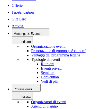
Offerte
I nostri partner
Gift Card
Attività
Meetings & Events
Indietro
Organizzazione eventi
Prenotazione di gruppo (+8 camere)
Vantaggi del programma fedeltà
Tipologie di eventi
Riunioni
Eventi privati
Seminari
Convention
Vedi di più
Professionali
Indietro
Organizzatori di eventi
Agenti di viaggio