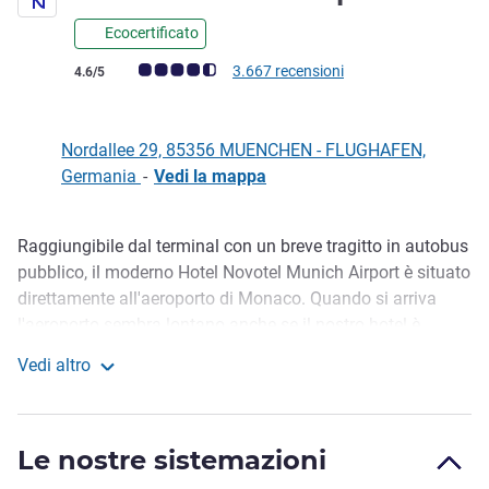
Ecocertificato
Giudizio clienti (Valutazione ALL)
3.667 recensioni
4.6/5
Nordallee 29, 85356 MUENCHEN - FLUGHAFEN,
Germania
-
Vedi la mappa
Raggiungibile dal terminal con un breve tragitto in autobus
Descrizione
pubblico, il moderno Hotel Novotel Munich Airport è situato
direttamente all'aeroporto di Monaco. Quando si arriva
l'aeroporto sembra lontano anche se il nostro hotel è
praticamente accanto alla pista. Dopo una lunga giornata
Vedi altro
trascorsa a esplorare la città o prima di proseguire il vostro
Novotel Munich Airport
viaggio, l'eccellente insonorizzazione delle nostre camere
vi garantirà pace e relax. Al vostro arrivo vi accoglieranno
Le nostre sistemazioni
toni tenui e letti confortevoli.