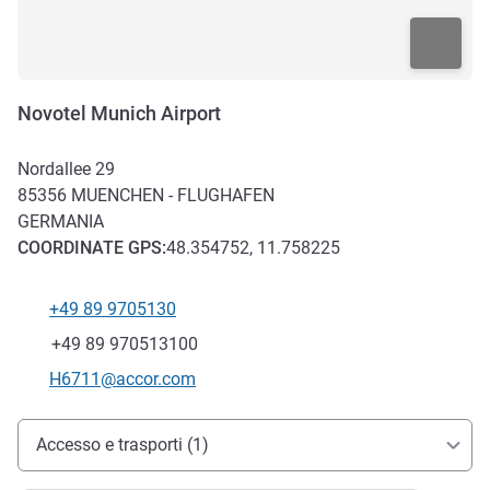
Novotel Munich Airport
Nordallee 29
85356
MUENCHEN - FLUGHAFEN
GERMANIA
COORDINATE
GPS
:
48.354752, 11.758225
+49 89 9705130
Telefono
Fax
+49 89 970513100
E-mail di contatto
H6711@accor.com
Accesso e trasporti
Accesso e trasporti (1)