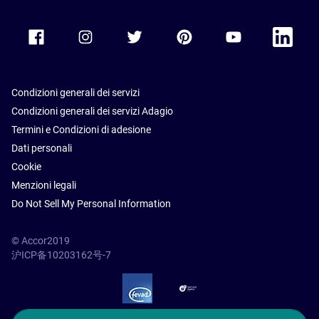
Accor Facebook
Accor Instagram
Accor Twitter
Accor Pinterest
Accor Youtube
Accor Li
Condizioni generali dei servizi
Condizioni generali dei servizi Adagio
Termini e Condizioni di adesione
Dati personali
Cookie
Menzioni legali
Do Not Sell My Personal Information
© Accor2019
沪ICP备10203162号-7
SSL Secure – globalSign