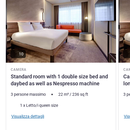
Christian Koentopp, Gestione hotel
10
CAMERA
CA
Standard room with 1 double size bed and
Ca
daybed as well as Nespresso machine
lo
3 persone massimo
22
m²
/
236
sq ft
3 p
Biancheria da letto
Bia
1 x Letto/i queen size
Visualizza dettagli
Vis