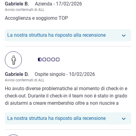
Gabriele B.
Azienda -
17/02/2026
Avvisi confermati di ALL
Accoglienza e soggiorno TOP
Il nostro hote
La nostra struttura ha risposto alla recensione
Giudizio clienti 0.5/5
Gabriele D.
Ospite singolo -
10/02/2026
Avvisi confermati di ALL
Ho avuto diverse problematiche al momento di check-in e
check-out. Durante il check-in il team non è stato in grado
di aiutarmi a creare membership oltre a non riuscire a
darmi nessun tipo di sostegno. Stesso durante il check out
il team è stato lento e poco collaborativo.
Il nostro hote
La nostra struttura ha risposto alla recensione