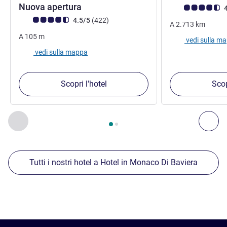
Nuova apertura
Giudizio clienti (
4
Giudizio clienti (Valutazione ALL)
recensioni
4.5/5
(422
)
A
2.713
km
A
105
m
vedi sulla m
vedi sulla mappa
Scopri l'hotel
Scop
Pagina
1
di
2
, Nostre ulteriori strutture nelle vicinanze 1 :, Nost
Precedente - Nostre ulteriori strutture nelle vicinanze
Succ
Tutti i nostri hotel a Hotel in Monaco Di Baviera