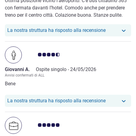
Ottima posizione vicino l’aeroporto. C’è bus cittadino 365
con fermata davanti l’hotel. Comodo anche per prendere
treno per il centro città. Colazione buona. Stanze pulite.
Staff ok.
Il nostro hote
La nostra struttura ha risposto alla recensione
Giudizio clienti 4.5/5
Giovanni A.
Ospite singolo -
24/05/2026
Avvisi confermati di ALL
Bene
Il nostro hote
La nostra struttura ha risposto alla recensione
Giudizio clienti 5.0/5