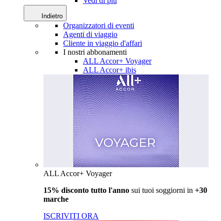
Vedi di più
Indietro
Organizzatori di eventi
Agenti di viaggio
Cliente in viaggio d'affari
I nostri abbonamenti
ALL Accor+ Voyager
ALL Accor+ ibis
ALL Accor+ Voyager
15% disconto tutto l'anno
sui tuoi soggiorni in
+30
marche
ISCRIVITI ORA