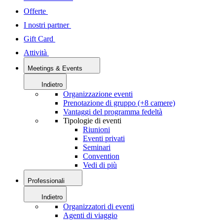
Offerte
I nostri partner
Gift Card
Attività
Meetings & Events
Indietro
Organizzazione eventi
Prenotazione di gruppo (+8 camere)
Vantaggi del programma fedeltà
Tipologie di eventi
Riunioni
Eventi privati
Seminari
Convention
Vedi di più
Professionali
Indietro
Organizzatori di eventi
Agenti di viaggio