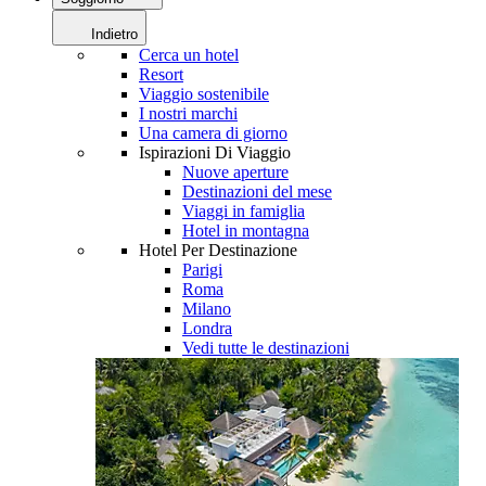
Indietro
Cerca un hotel
Resort
Viaggio sostenibile
I nostri marchi
Una camera di giorno
Ispirazioni Di Viaggio
Nuove aperture
Destinazioni del mese
Viaggi in famiglia
Hotel in montagna
Hotel Per Destinazione
Parigi
Roma
Milano
Londra
Vedi tutte le destinazioni