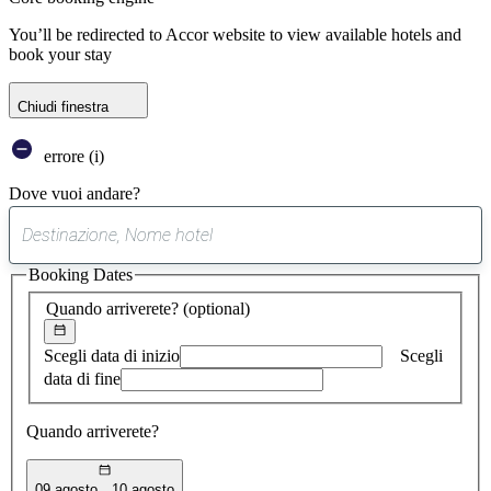
You’ll be redirected to Accor website to view available hotels and
book your stay
Chiudi finestra
errore (i)
Dove vuoi andare?
0
suggerimento
Booking Dates
trovato
Quando arriverete?
(optional)
Scegli data di inizio
Scegli
data di fine
Quando arriverete?
09 agosto
10 agosto