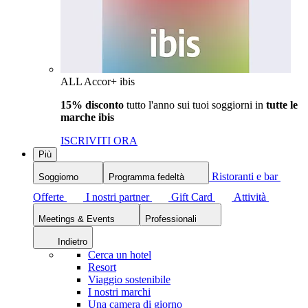
ALL Accor+ ibis
15% disconto
tutto l'anno sui tuoi soggiorni in
tutte le
marche ibis
ISCRIVITI ORA
Più
Ristoranti e bar
Soggiorno
Programma fedeltà
Offerte
I nostri partner
Gift Card
Attività
Meetings & Events
Professionali
Indietro
Cerca un hotel
Resort
Viaggio sostenibile
I nostri marchi
Una camera di giorno