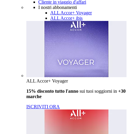
Cliente in viaggio d'affari
I nostri abbonamenti
ALL Accor+ Voyager
ALL Accor+ ibis
ALL Accor+ Voyager
15% disconto tutto l'anno
sui tuoi soggiorni in
+30
marche
ISCRIVITI ORA