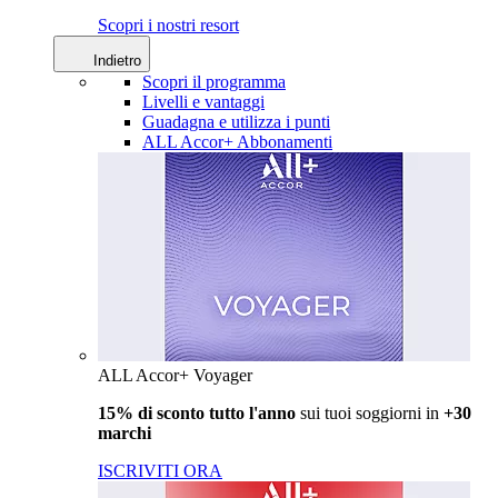
Scopri i nostri resort
Indietro
Scopri il programma
Livelli e vantaggi
Guadagna e utilizza i punti
ALL Accor+ Abbonamenti
ALL Accor+ Voyager
15% di sconto tutto l'anno
sui tuoi soggiorni in
+30
marchi
ISCRIVITI ORA