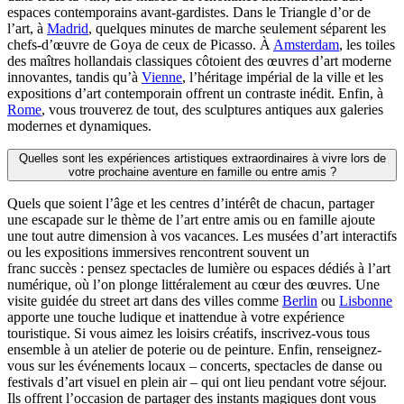
espaces contemporains avant-gardistes. Dans le Triangle d’or de
l’art, à
Madrid
, quelques minutes de marche seulement séparent les
chefs-d’œuvre de Goya de ceux de Picasso. À
Amsterdam
, les toiles
des maîtres hollandais classiques côtoient des œuvres d’art moderne
innovantes, tandis qu’à
Vienne
, l’héritage impérial de la ville et les
expositions d’art contemporain offrent un contraste inédit. Enfin, à
Rome
, vous trouverez de tout, des sculptures antiques aux galeries
modernes et dynamiques.
Quelles sont les expériences artistiques extraordinaires à vivre lors de
votre prochaine aventure en famille ou entre amis ?
Quels que soient l’âge et les centres d’intérêt de chacun, partager
une escapade sur le thème de l’art entre amis ou en famille ajoute
une tout autre dimension à vos vacances. Les musées d’art interactifs
ou les expositions immersives rencontrent souvent un
franc succès : pensez spectacles de lumière ou espaces dédiés à l’art
numérique, où l’on plonge littéralement au cœur des œuvres. Une
visite guidée du street art dans des villes comme
Berlin
ou
Lisbonne
apporte une touche ludique et inattendue à votre expérience
touristique. Si vous aimez les loisirs créatifs, inscrivez-vous tous
ensemble à un atelier de poterie ou de peinture. Enfin, renseignez-
vous sur les événements locaux – concerts, spectacles de danse ou
festivals d’art visuel en plein air – qui ont lieu pendant votre séjour.
Ils offrent l’occasion de partager des instants magiques dont vous