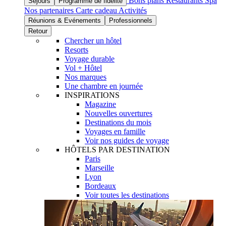
Bons plans
Restaurants
Spa
Séjours
Programme de fidélité
Nos partenaires
Carte cadeau
Activités
Réunions & Evénements
Professionnels
Retour
Chercher un hôtel
Resorts
Voyage durable
Vol + Hôtel
Nos marques
Une chambre en journée
INSPIRATIONS
Magazine
Nouvelles ouvertures
Destinations du mois
Voyages en famille
Voir nos guides de voyage
HÔTELS PAR DESTINATION
Paris
Marseille
Lyon
Bordeaux
Voir toutes les destinations