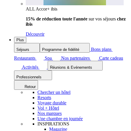
ALL Accor+ ibis
15% de réduction toute l'année
sur vos séjours
chez
ibis
Découvrir
Plus
Bons plans
Séjours
Programme de fidélité
Restaurants
Spa
Nos partenaires
Carte cadeau
Activités
Réunions & Evénements
Professionnels
Retour
Chercher un hôtel
Resorts
Voyage durable
Vol + Hôtel
Nos marques
Une chambre en journée
INSPIRATIONS
Magazine