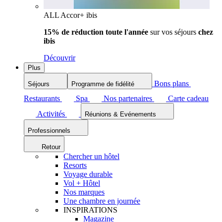
ALL Accor+ ibis
15% de réduction toute l'année
sur vos séjours
chez
ibis
Découvrir
Plus
Bons plans
Séjours
Programme de fidélité
Restaurants
Spa
Nos partenaires
Carte cadeau
Activités
Réunions & Evénements
Professionnels
Retour
Chercher un hôtel
Resorts
Voyage durable
Vol + Hôtel
Nos marques
Une chambre en journée
INSPIRATIONS
Magazine