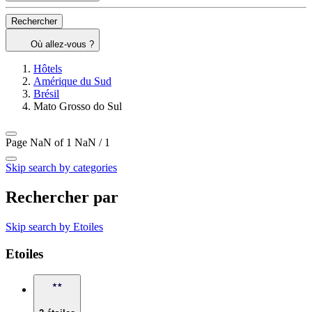
Rechercher
Où allez-vous ?
Hôtels
Amérique du Sud
Brésil
Mato Grosso do Sul
Page NaN of 1
NaN / 1
Skip search by categories
Rechercher par
Skip search by Etoiles
Etoiles