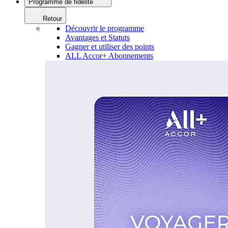
Programme de fidélité
Retour
Découvrir le programme
Avantages et Statuts
Gagner et utiliser des points
ALL Accor+ Abonnements