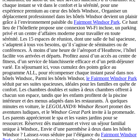
chaque instant se vit dans le confort et la sérénité, pour une
expérience premium au cœur des hôtels Windsor., Organiser un
déplacement professionnel dans les hôtels Windsor devient un plaisir
grâce à l’environnement paisible du
Fairmont Windsor Park
. Ce haut
lieu de l’hôtellerie propose une connexion Wi-Fi incluse, un parking
privé et un centre d’affaires moderne pour travailler en toute
sérénité. Les 15 espaces de réunion, dont une salle de bal spacieuse,
s’adaptent à tous vos besoins, qu’il s’agisse de séminaires ou de
conférences. À moins d’une heure de l’aéroport d’Heathrow, l’hôtel
facilite vos arrivées et départs. Profitez aussi d’un accès au centre de
fitness, d’un service de blanchisserie efficace et d’un petit-déjeuner
varié. En séjournant ici, vous cumulez des points grâce au
programme ALL, pour récompenser chaque instant passé dans nos
hôtels Windsor., Parmi les hôtels Windsor,
le Fairmont Windsor Park
séduit par ses suites spacieuses, idéales pour les familles en quête de
confort. Les chambres doubles et suites à deux chambres offrent à
chacun son espace, tandis que les enfants profitent de la piscine
intérieure et des menus adaptés dans les restaurants. À quelques
minutes en voiture, le
LEGOLAND® Windsor Resort
promet des
aventures ludiques, et le
Windsor Great Park
invite à la promenade.
Les parents apprécieront le spa et les vastes jardins pour se
ressourcer. Réservez dès maintenant et vivez un séjour familial
unique à Windsor., Envie d’une parenthèse à deux dans les hôtels
Windsor ? Laissez-vous séduire par l’élégance du
Fairmont Windsor