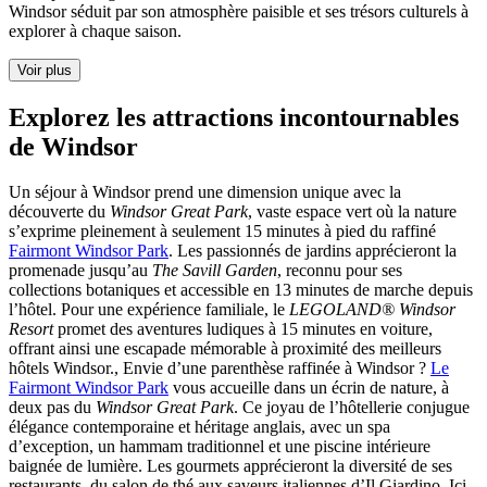
Windsor séduit par son atmosphère paisible et ses trésors culturels à
explorer à chaque saison.
Voir plus
Explorez les attractions incontournables
de Windsor
Un séjour à Windsor prend une dimension unique avec la
découverte du
Windsor Great Park
, vaste espace vert où la nature
s’exprime pleinement à seulement 15 minutes à pied du raffiné
Fairmont Windsor Park
. Les passionnés de jardins apprécieront la
promenade jusqu’au
The Savill Garden
, reconnu pour ses
collections botaniques et accessible en 13 minutes de marche depuis
l’hôtel. Pour une expérience familiale, le
LEGOLAND® Windsor
Resort
promet des aventures ludiques à 15 minutes en voiture,
offrant ainsi une escapade mémorable à proximité des meilleurs
hôtels Windsor., Envie d’une parenthèse raffinée à Windsor ?
Le
Fairmont Windsor Park
vous accueille dans un écrin de nature, à
deux pas du
Windsor Great Park
. Ce joyau de l’hôtellerie conjugue
élégance contemporaine et héritage anglais, avec un spa
d’exception, un hammam traditionnel et une piscine intérieure
baignée de lumière. Les gourmets apprécieront la diversité de ses
restaurants, du salon de thé aux saveurs italiennes d’Il Giardino. Ici,