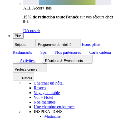
ALL Accor+ ibis
15% de réduction toute l'année
sur vos séjours
chez
ibis
Découvrir
Plus
Bons plans
Séjours
Programme de fidélité
Restaurants
Spa
Nos partenaires
Carte cadeau
Activités
Réunions & Evénements
Professionnels
Retour
Chercher un hôtel
Resorts
Voyage durable
Vol + Hôtel
Nos marques
Une chambre en journée
INSPIRATIONS
Magazine