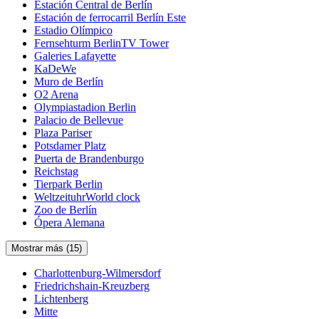
Estación Central de Berlín
Estación de ferrocarril Berlín Este
Estadio Olímpico
Fernsehturm BerlinTV Tower
Galeries Lafayette
KaDeWe
Muro de Berlín
O2 Arena
Olympiastadion Berlin
Palacio de Bellevue
Plaza Pariser
Potsdamer Platz
Puerta de Brandenburgo
Reichstag
Tierpark Berlin
WeltzeituhrWorld clock
Zoo de Berlín
Ópera Alemana
Mostrar más (15)
Charlottenburg-Wilmersdorf
Friedrichshain-Kreuzberg
Lichtenberg
Mitte