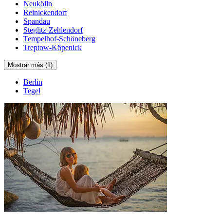
Neukölln
Reinickendorf
Spandau
Steglitz-Zehlendorf
Tempelhof-Schöneberg
Treptow-Köpenick
Mostrar más (1)
Berlin
Tegel