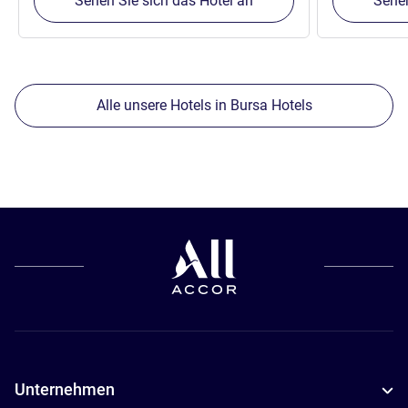
Sehen Sie sich das Hotel an
Sehen
Alle unsere Hotels in Bursa Hotels
Unternehmen