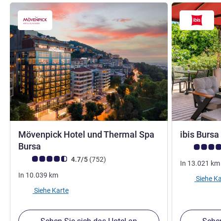
Mövenpick Hotel und Thermal Spa
ibis Bursa
5 Sterne
Bursa
Note Kunden
Note Kundenmeinungen (Bewertung ALL)
Bewertungen
4.7/5
(752
)
In
13.021
km
In
10.039
km
Siehe Ka
Siehe Karte