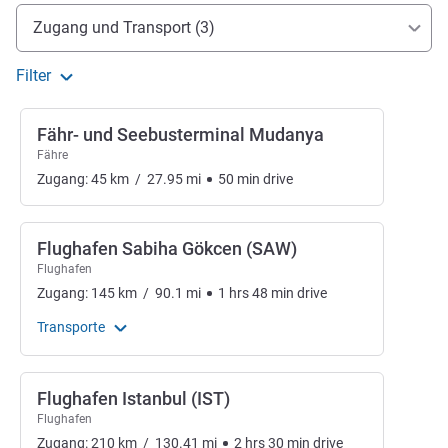
Erreichbarkeit und Anbindung
Zugang und Transport (3)
Filter
Fähr- und Seebusterminal Mudanya
Fähre
Zugang:
45
km
/
27.95
mi
50
min
drive
Flughafen Sabiha Gökcen (SAW)
Flughafen
Zugang:
145
km
/
90.1
mi
1
hrs
48
min
drive
Transporte
Flughafen Istanbul (IST)
Flughafen
Zugang:
210
km
/
130.41
mi
2
hrs
30
min
drive