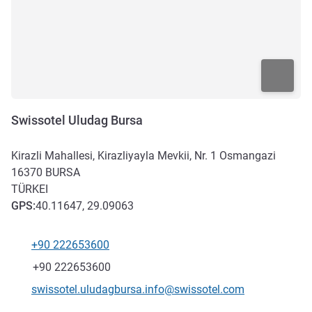
Swissotel Uludag Bursa
Kirazli Mahallesi, Kirazliyayla Mevkii, Nr. 1 Osmangazi
16370
BURSA
TÜRKEI
GPS
:
40.11647, 29.09063
+90 222653600
Tel
Fax
+90 222653600
Kontakt-E-Mail
swissotel.uludagbursa.info@swissotel.com