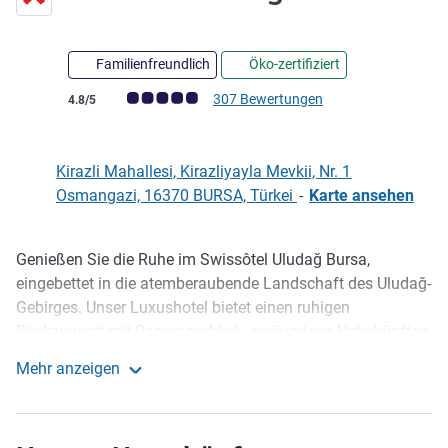
Familienfreundlich
Öko-zertifiziert
Note Kundenmeinungen (Bewertung ALL)
307 Bewertungen
4.8/5
Kirazli Mahallesi, Kirazliyayla Mevkii, Nr. 1
Osmangazi, 16370 BURSA, Türkei
-
Karte ansehen
Genießen Sie die Ruhe im Swissôtel Uludağ Bursa,
Beschreibung
eingebettet in die atemberaubende Landschaft des Uludağ-
Gebirges. Unser Luxushotel bietet einen ruhigen
Rückzugsort mit Panoramablick, geräumigen Unterkünften,
exquisitem Essen, einem erholsamen Pürovel Spa & Sports
Mehr anzeigen
und hochmodernen Veranstaltungsräumen. Erleben Sie die
Swissotel Uludag Bursa
perfekte Mischung aus der Schönheit der Natur und
unvergleichlichem Service. Buchen Sie jetzt für einen