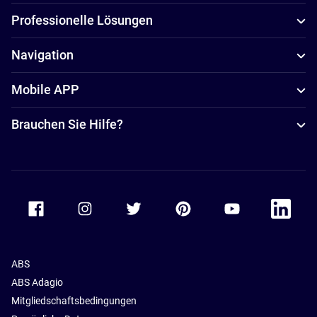
Professionelle Lösungen
Navigation
Mobile APP
Brauchen Sie Hilfe?
Accor Facebook
Accor Instagram
Accor Twitter
Accor Pinterest
Accor Youtube
Accor Li
ABS
ABS Adagio
Mitgliedschaftsbedingungen