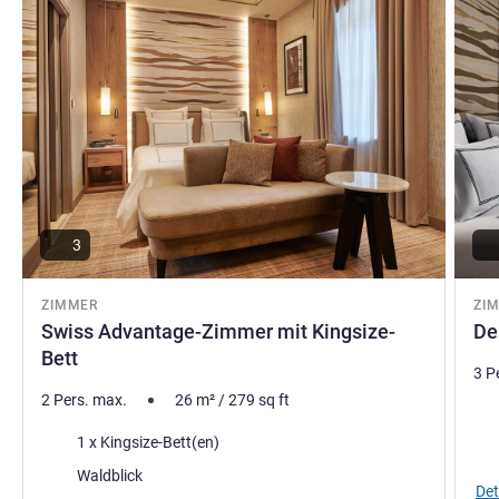
Reha Efe, Hotel Direktion
3
ZIMMER
ZI
Swiss Advantage-Zimmer mit Kingsize-
De
Bett
3 P
2 Pers. max.
26
m²
/
279
sq ft
Bet
Bettwäsche
1 x Kingsize-Bett(en)
Aus
Aussicht:
Waldblick
Det