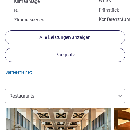
WLAN
Klimaanlage
Frühstück
Bar
Konferenzräu
Zimmerservice
Alle Leistungen anzeigen
Parkplatz
Barrierefreiheit
Restaurants
Details ansehen
Details 