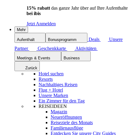
15% rabatt
das ganze Jahr über auf Ihre Aufenthalte
bei ibis
Jetzt Anmelden
Mehr
Deals
Unsere
Aufenthalt
Bonusprogramm
Partner
Geschenkkarte
Aktivitäten
Meetings & Events
Business
Zurück
Hotel suchen
Resorts
Nachhaltiges Reisen
Flug + Hotel
Unsere Marken
Ein Zimmer für den Tag
REISEIDEEN
Magazin
Neueröffnungen
Reiseziele des Monats
Familienausflüge
Entdecken Sie unsere City Guides