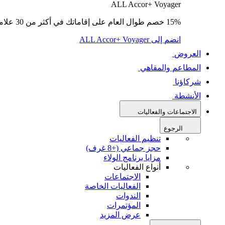
ALL Accor+ Voyager
15% خصم طوال العام على إقاماتك في أكثر من 30 علامة تجارية.
انضم إلى ALL Accor+ Voyager
العروض
المطاعم والمقاهي
شركاؤنا
الأنشطة
الاجتماعات والفعاليات
الرجوع
تنظيم الفعاليات
حجز جماعي (+8 غرف)
مزايا برنامج الولاء
أنواع الفعاليات
الاجتماعات
الفعاليات الخاصة
الندوات
المؤتمرات
عرض المزيد