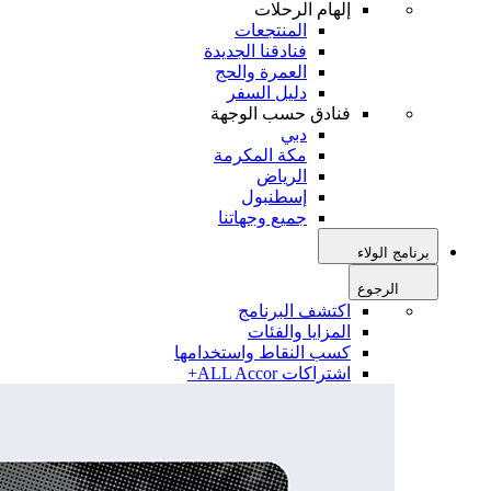
إلهام الرحلات
المنتجعات
فنادقنا الجديدة
العمرة والحج
دليل السفر
فنادق حسب الوجهة
دبي
مكة المكرمة
الرياض
إسطنبول
جميع وجهاتنا
برنامج الولاء
الرجوع
اكتشف البرنامج
المزايا والفئات
كسب النقاط واستخدامها
اشتراكات ALL Accor+