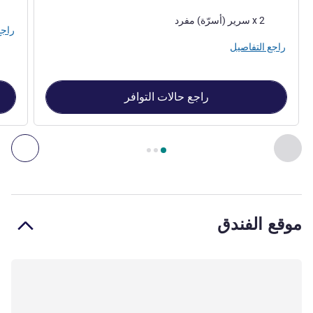
فرش 
فرش السرير
2 x سرير (أسرّة) مفرد
راجع
راجع التفاصيل
راجع حالات التوافر
الصفحة
1
من
3
, غرفة 1 : غرفة كلاسيكية مزوّدة بسريرَين مفردَين متماثلَين , غرفة 2 : غرفة كلاسيكية، سرير كوين واحد
السابق - غرفة
التال
موقع الفندق