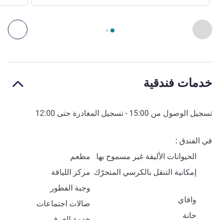
الصفحة
1
من
2
, الوصول والنقل 1 :, الوصول والنقل 2 :
السابق - الوصول والنقل
التال
خدمات فندقية
تسجيل الوصول من
15:00
- تسجيل المغادرة حتى
12:00
في الفندق
الحيوانات الأليفة غير مسموح بها
مطعم
إمكانية التنقل بالكرسي المتحرّك
مركز اللياقة
وجبة الفطور
وافاي
صالات اجتماعات
حانة
خدمة الغرف