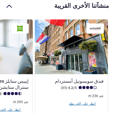
منشآتنا الأخرى القريبة
4 نجوم
فندق سويسوتيل أمستردام
سنترال ستايشن
ملاحظة أراء العملاء (رأي ALL)
أراء
)
(85
4.2/5
ملاحظة أراء العملاء (رأي
4.3/5
عند
236
m
عند
395
m
انظر على الخريطة
انظر على الخريطة