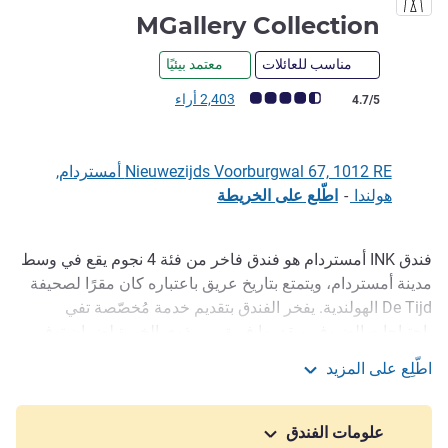
4 نجوم
MGallery Collection
مناسب للعائلات
معتمد بيئيًا
ملاحظة أراء العملاء (رأي ALL)
2,403 أراء
4.7/5
Nieuwezijds Voorburgwal 67, 1012 RE أمستردام,
هولندا
-
اطّلع على الخريطة
فندق INK أمستردام هو فندق فاخر من فئة 4 نجوم يقع في وسط
الوصف
مدينة أمستردام، ويتمتع بتاريخ عريق باعتباره كان مقرًا لصحيفة
De Tijd الهولندية. يفخر الفندق بتقديم خدمة مُخصّصة تفي
باحتياجات الضيوف ويقدمها فريق من ذوي الخبرة لضمان توفير
إقامة مميزة وفريدة للضيوف. يمكن للضيوف الاستمتاع بتجارب
اطّلِع على المزيد
تناول الأطعمة المميزة والفاخرة في مطعم وبار PRESSROOM
INK Hotel Amsterdam - MGallery Collection
أمستردام، حيث يبتكر خبراؤنا المهرة في فن مزج المشروبات
كوكتيلات مميزة مثل INKredible.
علومات الفندق