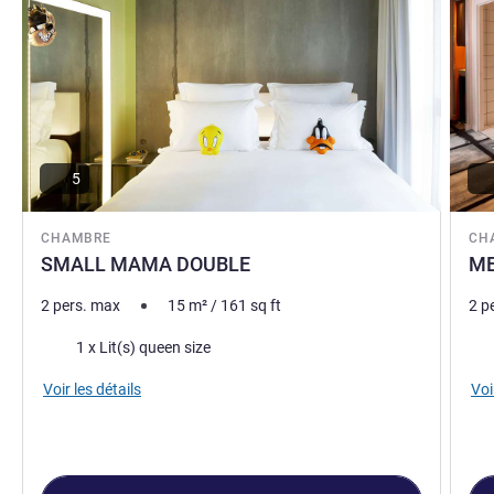
5
CHAMBRE
CH
SMALL MAMA DOUBLE
ME
2 pers. max
15
m²
/
161
sq ft
2 p
Literie
Lite
1 x Lit(s) queen size
Voir les détails
Voi