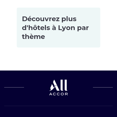
Découvrez plus
d'hôtels à Lyon par
thème
Hôtels
Hôtels avec
Hôtels
acceptant les
salle de sport
4 étoiles à
animaux de
à Lyon
Lyon
compagnie à
Hôtels avec
Appart'hôtels
Lyon
piscine à
à Lyon
Hôtels pour
Lyon
les petits
Hôtels de
budgets à
luxe à Lyon