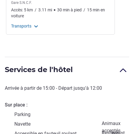
Gare S.N.C.F.
Accès:
5
km
/
3.11
mi
30
min
à pied
/
15
min
en
voiture
Transports
Services de l'hôtel
Arrivée à partir de
15:00
- Départ jusqu'à
12:00
Sur place
Parking
Animaux
Navette
acceptés
Restaurant
Accessible en fauteuil roulant
Wifi