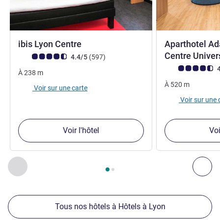
3 étoiles
ibis Lyon Centre
Aparthotel Ad
Centre Univer
Note Avis clients (Note ALL)
avis
4.4/5
(597
)
Note Avis clients
4
À
238
m
À
520
m
Voir sur une carte
Voir sur une 
Voir l'hôtel
Voi
Page
1
sur
2
, Nos autres établissements à proximité 1 :, Nos 
Précédent - Nos autres établissements à proximité
Sui
Tous nos hôtels à Hôtels à Lyon