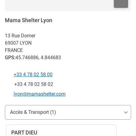
Mama Shelter Lyon
13 Rue Domer
69007
LYON
FRANCE
GPS
:
45.746886, 4.844683
+33 4 78 02 58 00
Téléphone
Fax
+33 4 78 02 58 02
Email de contact
lyon@mamashelter.com
Accès et transports
Accès & Transport (1)
PART DIEU