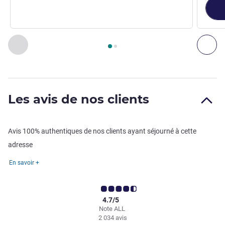
Page
1
sur
2
, Restaurant 1 : Gourmet Restaurant , Restaurant
Précédent - Restaurant
Sui
Les avis de nos clients
Avis 100% authentiques de nos clients ayant séjourné à cette
adresse
En savoir +
4.7/5
Note ALL
2 034 avis