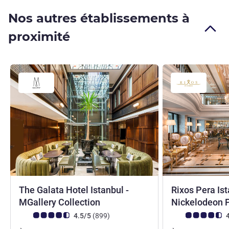
Nos autres établissements à
proximité
The Galata Hotel Istanbul -
Rixos Pera Ist
5 étoiles
MGallery Collection
Nickelodeon 
Note Avis clients (Note ALL)
avis
Note Avis clients
4.5/5
(899
)
4