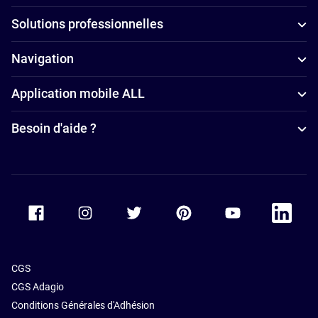
Hôtels avec
à Istanbul
Solutions professionnelles
spa à
Istanbul
Navigation
Hôtels avec
parking à
Application mobile ALL
Istanbul
Besoin d'aide ?
Accor Facebook
Accor Instagram
Accor Twitter
Accor Pinterest
Accor Youtube
Accor Li
CGS
CGS Adagio
Conditions Générales d'Adhésion