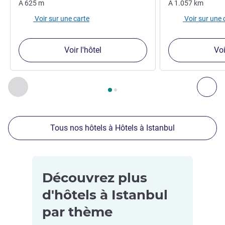
À
625
m
À
1.057
km
Voir sur une carte
Voir sur une 
Voir l'hôtel
Voi
Page
1
sur
2
, Nos autres établissements à proximité 1 :, Nos 
Précédent - Nos autres établissements à proximité
Sui
Tous nos hôtels à Hôtels à Istanbul
Découvrez plus
d'hôtels à Istanbul
par thème