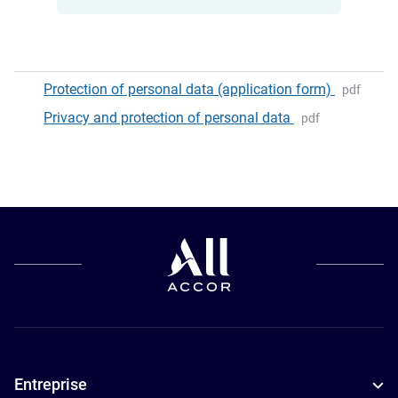
Hôtels
Resorts à
Hôtels
acceptant les
Istanbul
5 étoiles à
Protection of personal data (application form)
pdf
animaux de
Hôtels avec
Istanbul
Privacy and protection of personal data
pdf
compagnie à
piscine à
Hôtels
Istanbul
Istanbul
4 étoiles à
Hôtels pour
Hôtels de
Istanbul
les petits
luxe à
budgets à
Istanbul
Istanbul
Hôtels
Hôtels
d’affaires à
adaptés aux
Istanbul
familles à
Hôtels avec
Istanbul
petit-déjeuner
Entreprise