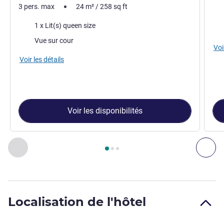
3 pers. max
24
m²
/
258
sq ft
Lite
Literie
1 x Lit(s) queen size
Vue
Vues :
Vue sur cour
Voi
Voir les détails
Voir les disponibilités
Page
1
sur
3
, Chambre 1 : Chambre supérieure avec 1 lit Quee
Précédent - Chambre
Sui
Localisation de l'hôtel