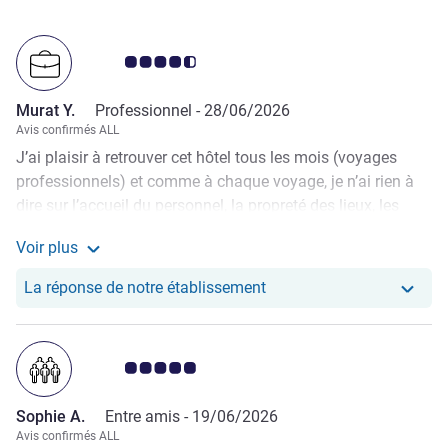
Note Avis clients 4.5/5
Murat Y.
Professionnel -
28/06/2026
Avis confirmés ALL
J’ai plaisir à retrouver cet hôtel tous les mois (voyages
professionnels) et comme à chaque voyage, je n’ai rien à
dire sur l’accueil du personnel, la propreté des lieux, les
équipements proposés (piscine intérieure, Sauna,
Voir plus
hammam, salle de sport, restaurants), tout est toujours
Voir plus de commentaires de Murat Y.
parfaits. Sa situation géographique est un vrai atout :
Notre hôtel a repondu au
La réponse de notre établissement
proche du tram, des navettes fluviales (idéale pour passer
sur la rive asiatique), et sites touristiques accessibles à
pieds (tour de Galata, Taksim, quartier Eminönü et
Note Avis clients 5.0/5
Sultanahmet … Je recommande cet hôtel à 100%.
Sophie A.
Entre amis -
19/06/2026
Avis confirmés ALL