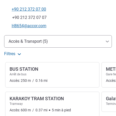
+90 212 372 07 00
Téléphone
Fax
+90 212 372 07 07
Email de contact
H8654@accor.com
Accès et transports
Accès & Transport (5)
Filtres
BUS STATION
MET
Arrêt de bus
Gare fe
Accès:
250
m
/
0.16
mi
Accès
KARAKOY TRAM STATION
Gala
Tramway
Termin
Accès:
600
m
/
0.37
mi
5
min
à pied