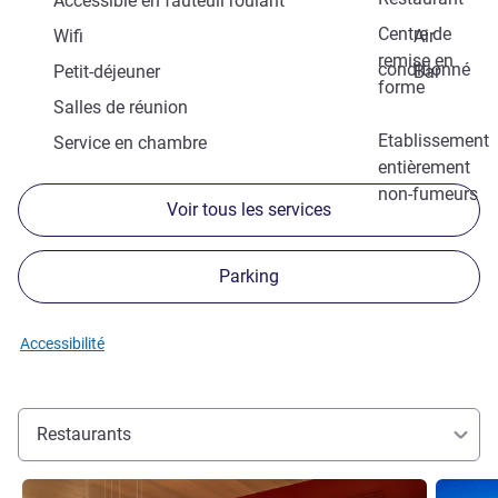
Accessible en fauteuil roulant
Centre de
Wifi
Air
remise en
conditionné
Petit-déjeuner
Bar
forme
Salles de réunion
Etablissement
Service en chambre
entièrement
non-fumeurs
Voir tous les services
Parking
Accessibilité
Restaurants
Voir les détails
Voir les d