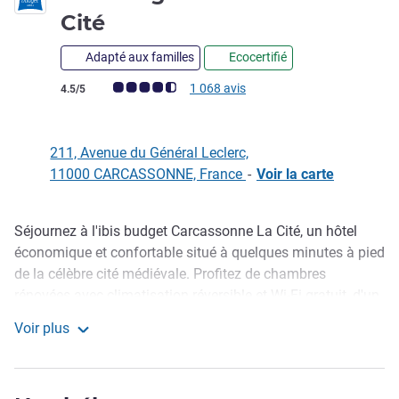
2 étoiles
Cité
Adapté aux familles
Ecocertifié
Note Avis clients (Note ALL)
1 068 avis
4.5/5
211, Avenue du Général Leclerc,
11000 CARCASSONNE, France
-
Voir la carte
Séjournez à l'ibis budget Carcassonne La Cité, un hôtel
Description
économique et confortable situé à quelques minutes à pied
de la célèbre cité médiévale. Profitez de chambres
rénovées avec climatisation réversible et Wi-Fi gratuit, d'un
parking gratuit et d'un petit-déjeuner buffet gourmand. Que
Voir plus
vous voyagiez en couple, en famille ou pour affaires, notre
ibis budget Carcassonne La Cité
hôtel offre un excellent rapport qualité-prix pour découvrir
Carcassonne en toute simplicité.