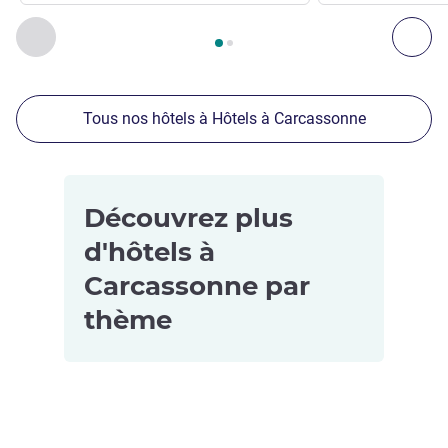
Page
1
sur
2
, Nos autres établissements à proximité 1 :, Nos 
Précédent - Nos autres établissements à proximité
Sui
Tous nos hôtels à Hôtels à Carcassonne
Découvrez plus
d'hôtels à
Carcassonne par
thème
Hôtels pour
les petits