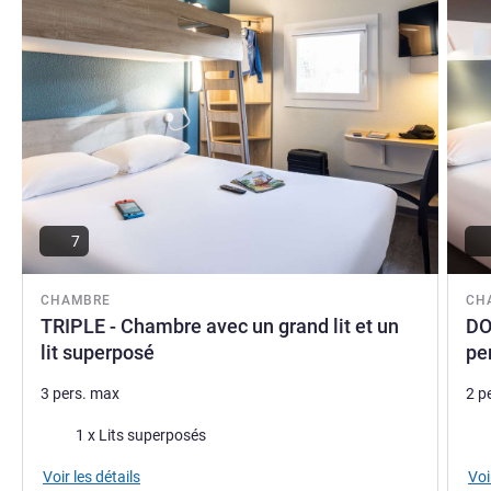
Nathalie BREYSSE, Direction de l'hôtel
7
CHAMBRE
CH
TRIPLE - Chambre avec un grand lit et un
DO
lit superposé
pe
3 pers. max
2 p
Literie
Lite
1 x Lits superposés
Voir les détails
Voi