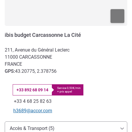
ibis budget Carcassonne La Cité
211, Avenue du Général Leclerc
11000
CARCASSONNE
FRANCE
GPS
:
43.20775, 2.378756
Service 0,50€/min
+33 892 68 09 14
+ prix appel
Téléphone
Fax
+33 4 68 25 82 63
Email de contact
h3689@accor.com
Accès et transports
Accès & Transport (5)