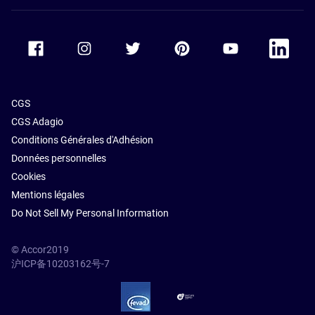
Accor Facebook
Accor Instagram
Accor Twitter
Accor Pinterest
Accor Youtube
Accor Li
CGS
CGS Adagio
Conditions Générales d'Adhésion
Données personnelles
Cookies
Mentions légales
Do Not Sell My Personal Information
© Accor2019
沪ICP备10203162号-7
SSL Secure – globalSign