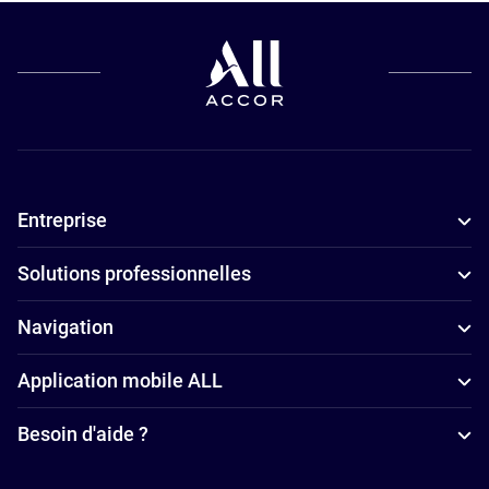
budgets à
Carcassonne
Hôtels
adaptés aux
familles à
Carcassonne
Entreprise
Hôtels avec
parking à
Solutions professionnelles
Carcassonne
Hôtels avec
Navigation
piscine à
Application mobile ALL
Carcassonne
Besoin d'aide ?