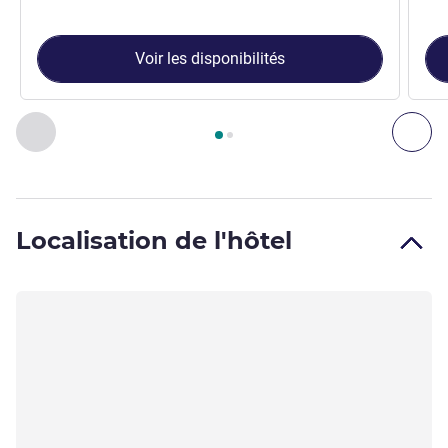
Voir les disponibilités
Page
1
sur
2
, Chambre 1 : TRIPLE - Chambre avec un grand lit
Précédent - Chambre
Sui
Localisation de l'hôtel