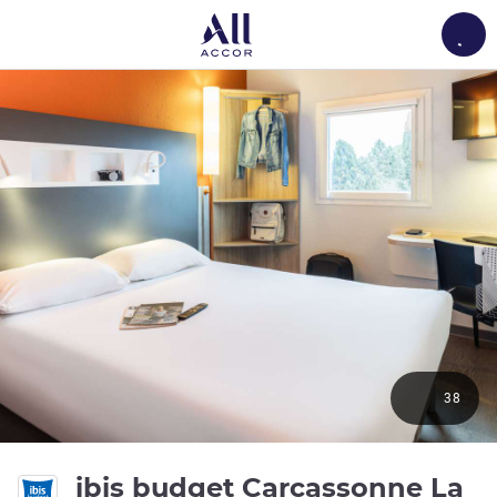
Load
38
ibis budget Carcassonne La