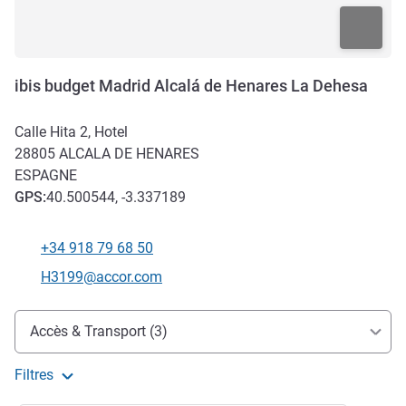
ibis budget Madrid Alcalá de Henares La Dehesa
Calle Hita 2, Hotel
28805
ALCALA DE HENARES
ESPAGNE
GPS
:
40.500544, -3.337189
+34 918 79 68 50
Téléphone
Email de contact
H3199@accor.com
Accès et transports
Accès & Transport (3)
Filtres