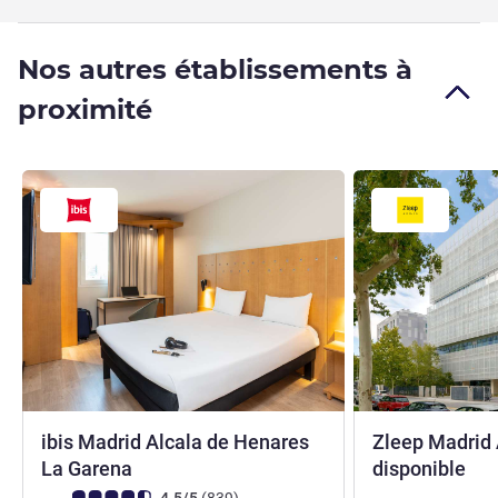
Nos autres établissements à
proximité
ibis Madrid Alcala de Henares
Zleep Madrid A
3 étoiles
3 é
La Garena
disponible
Note Avis clients (Note ALL)
avis