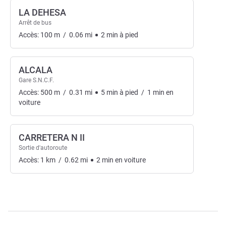
LA DEHESA
Arrêt de bus
Accès:
100
m
/
0.06
mi
2
min
à pied
ALCALA
Gare S.N.C.F.
Accès:
500
m
/
0.31
mi
5
min
à pied
/
1
min
en
voiture
CARRETERA N II
Sortie d'autoroute
Accès:
1
km
/
0.62
mi
2
min
en voiture