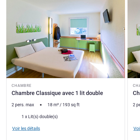
CHAMBRE
CH
Chambre Classique avec 1 lit double
Ch
2 pers. max
18
m²
/
193
sq ft
2 p
Literie
Lite
1 x Lit(s) double(s)
Voir les détails
Voi