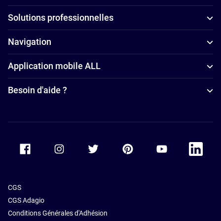
Solutions professionnelles
Navigation
Application mobile ALL
Besoin d'aide ?
Accor Facebook
Accor Instagram
Accor Twitter
Accor Pinterest
Accor Youtube
Accor Li
CGS
CGS Adagio
Conditions Générales d'Adhésion