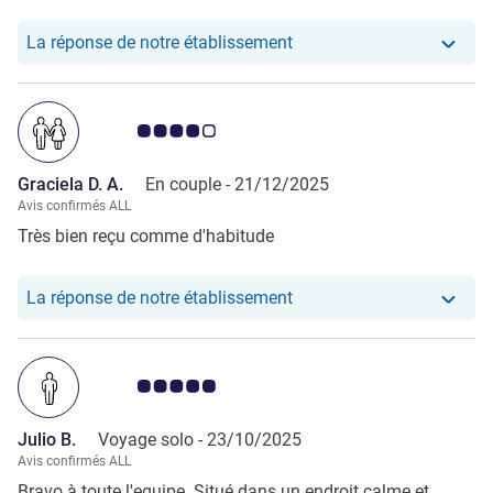
d'odeurs nauséabondes sans nous laisser nous reposer
avant de faire de la route, pour plus de 70 euros. Je suis
Notre hôtel a repondu au
La réponse de notre établissement
obligée de revenir pour une nuit le 24. MERCI DE FAIRE UN
VRAI GESTE COMMERCIAL POUR COMPENSER LA NUIT
HORRIBLE A IBIS ALCALA LE 19 AVRIL car la route a été
Note Avis clients 4.0/5
DIFFICILE sans avoir dormi à cause d'IBIS ! Cordialement.
Graciela D. A.
En couple -
21/12/2025
Avis confirmés ALL
Très bien reçu comme d'habitude
Notre hôtel a repondu au 
La réponse de notre établissement
Note Avis clients 5.0/5
Julio B.
Voyage solo -
23/10/2025
Avis confirmés ALL
Bravo à toute l'equipe. Situé dans un endroit calme et