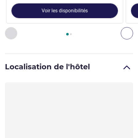
Voir les disponibilités
Page
1
sur
2
, Chambre 1 : Chambre Classique avec 1 lit doub
Précédent - Chambre
Sui
Localisation de l'hôtel