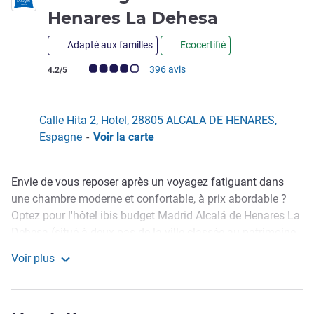
2 étoiles
Henares La Dehesa
Adapté aux familles
Ecocertifié
Note Avis clients (Note ALL)
396 avis
4.2/5
Calle Hita 2, Hotel, 28805 ALCALA DE HENARES,
Espagne
-
Voir la carte
Envie de vous reposer après un voyagez fatiguant dans
Description
une chambre moderne et confortable, à prix abordable ?
Optez pour l'hôtel ibis budget Madrid Alcalá de Henares La
Dehesa (situé à deux pas de la ville classée au patrimoine
mondial de l'UNESCO). Salle de bain équipée, TV et WIFI.
Voir plus
Les chambres de l'hôtel ibis budget Alcalá de Henares sont
ibis budget Madrid Alcalá de Henares La Dehesa
entièrement équipées pour vous permettre de vous reposer
au mieux. Cet hôtel est idéal pour un moment en famille ou