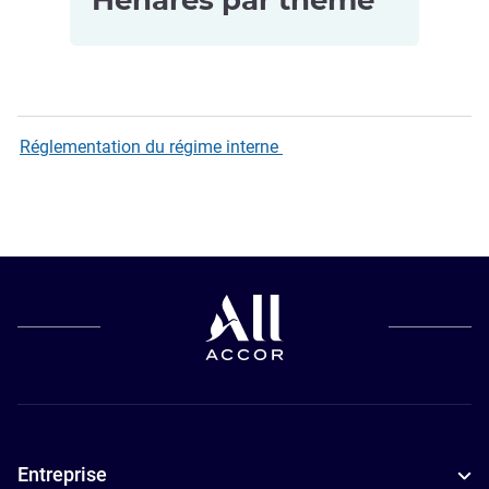
Henares par thème
Hôtels pour
les petits
Réglementation du régime interne
budgets à
Alcala De
Henares
Entreprise