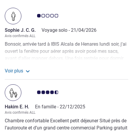
Note Avis clients 1.0/5
Sophie J. C. G.
Voyage solo -
21/04/2026
Avis confirmés ALL
Bonsoir, arrivée tard à IBIS Alcala de Henares lundi soir, j'ai
ouvert la fenêtre pour aérer après avoir posé mes sacs,
avant d'aller manger dehors. Une fois rentrée pour dormir
vers 2h du matin, l'air étant froid j'ai fermé la fenêtre et là...
Voir plus
j'ai découvert que la chambre était envahie d'odeurs
Voir plus de commentaires de Sophie J. C. G.
d'excréments et d’égouts venant des sanitaires. Même en
fermant la porte de la SDB : impossible de dormir à cause
Note Avis clients 4.5/5
de la nausée provoquée par l'odeur d’égouts de votre
chambre. Le lendemain j'ai dû reprendre la route pour
Hakim E. H.
En famille -
22/12/2025
l'Andalousie sans avoir dormi correctement. Le fait que
Avis confirmés ALL
vous ne fassiez pas contrôler vos canalisations
Chambre confortable Excellent petit déjeuner Situé près de
régulièrement est scandaleux. IBIS fait prendre des risques
l’autoroute et d’un grand centre commercial Parking gratuit
à sa clientèle en osant fournir une chambre remplie