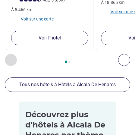
4.5/5
(839
)
À
18.865
km
À
5.466
km
Voir sur une 
Voir sur une carte
Voir l'hôtel
Voi
Page
1
sur
2
, Nos autres établissements à proximité 1 :, Nos 
Précédent - Nos autres établissements à proximité
Sui
Tous nos hôtels à Hôtels à Alcala De Henares
Découvrez plus
d'hôtels à Alcala De