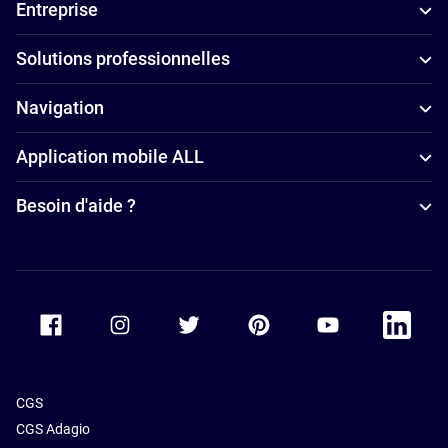
Entreprise
Solutions professionnelles
Navigation
Application mobile ALL
Besoin d'aide ?
Accor Facebook
Accor Instagram
Accor Twitter
Accor Pinterest
Accor Youtube
Accor Li
CGS
CGS Adagio