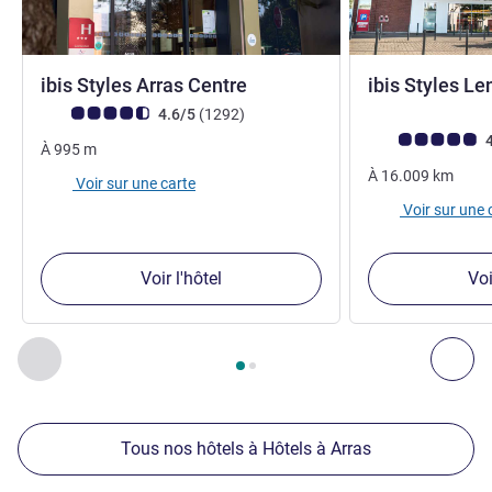
3 étoiles
ibis Styles Arras Centre
ibis Styles Le
Note Avis clients (Note ALL)
avis
4.6/5
(1292
)
Note Avis clients
4
À
995
m
À
16.009
km
Voir sur une carte
Voir sur une 
Voir l'hôtel
Voi
Page
1
sur
2
, Nos autres établissements à proximité 1 :, Nos 
Précédent - Nos autres établissements à proximité
Sui
Tous nos hôtels à Hôtels à Arras