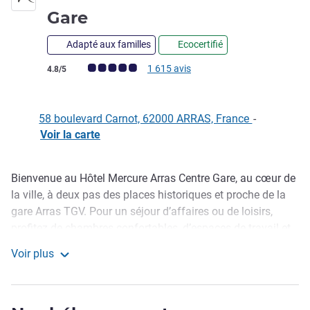
4 étoiles
Gare
Adapté aux familles
Ecocertifié
Note Avis clients (Note ALL)
1 615 avis
4.8/5
58 boulevard Carnot, 62000 ARRAS, France
-
Voir la carte
Bienvenue au Hôtel Mercure Arras Centre Gare, au cœur de
Description
la ville, à deux pas des places historiques et proche de la
gare Arras TGV. Pour un séjour d’affaires ou de loisirs,
profitez de chambres confortables, d’espaces de travail et
de détente, d’un accès direct au parking souterrain, d’une
Voir plus
salle de fitness et du restaurant Le 58. Bar convivial,
Hôtel Mercure Arras Centre Gare
espaces de jeux et généreux buffet petit-déjeuner
complètent l’expérience.