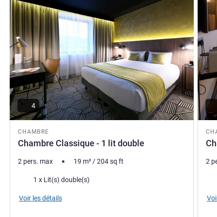
4
CHAMBRE
CH
Chambre Classique - 1 lit double
Ch
2 pers. max
19
m²
/
204
sq ft
2 p
Literie
Lite
1 x Lit(s) double(s)
Voir les détails
Voi