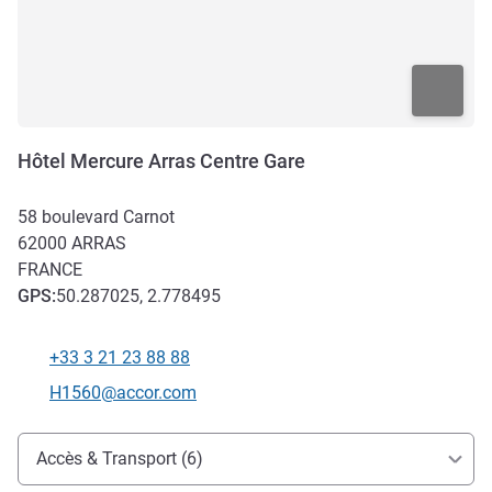
Hôtel Mercure Arras Centre Gare
58 boulevard Carnot
62000
ARRAS
FRANCE
GPS
:
50.287025, 2.778495
+33 3 21 23 88 88
Téléphone
Email de contact
H1560@accor.com
Accès et transports
Accès & Transport (6)