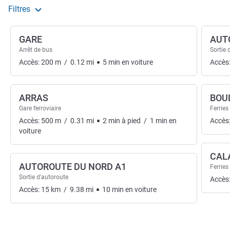
Filtres
GARE
AUT
Arrêt de bus
Sortie 
Accès:
200
m
/
0.12
mi
5
min
en voiture
Accès
ARRAS
BOU
Gare ferroviaire
Ferries
Accès:
500
m
/
0.31
mi
2
min
à pied
/
1
min
en
Accès
voiture
CAL
AUTOROUTE DU NORD A1
Ferries
Sortie d'autoroute
Accès
Accès:
15
km
/
9.38
mi
10
min
en voiture