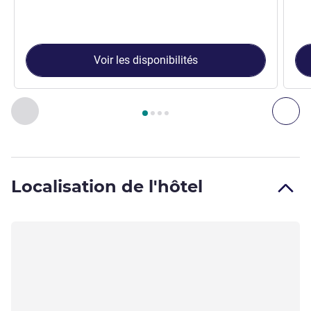
Voir les disponibilités
Page
1
sur
4
, Chambre 1 : Chambre Classique - 1 lit double , C
Précédent - Chambre
Sui
Localisation de l'hôtel