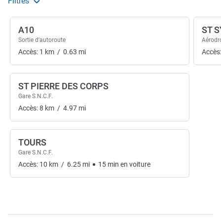
Filtres
A10
ST 
Sortie d'autoroute
Aérodr
Accès:
1
km
/
0.63
mi
Accès
ST PIERRE DES CORPS
Gare S.N.C.F.
Accès:
8
km
/
4.97
mi
TOURS
Gare S.N.C.F.
Accès:
10
km
/
6.25
mi
15
min
en voiture