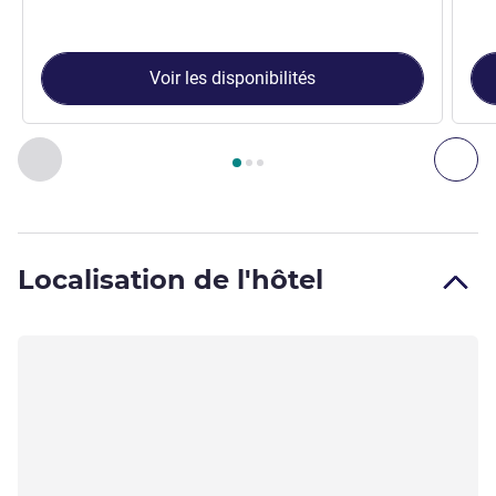
Voir les disponibilités
Page
1
sur
3
, Chambre 1 : Chambre standard avec 1 lit double.
Précédent - Chambre
Sui
Localisation de l'hôtel