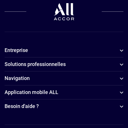
Tours
Hôtels
adaptés aux
familles à
Tours
Entreprise
Hôtels avec
piscine à
Solutions professionnelles
Tours
Hôtels
Navigation
4 étoiles à
Application mobile ALL
Tours
Besoin d'aide ?