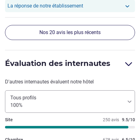
Un grand merci à eux.
Notre hôtel a repondu au
La réponse de notre établissement
Nos 20 avis les plus récents
Évaluation des internautes
D'autres internautes évaluent notre hôtel
Tous profils
100%
Site
250 avis
9.5/10
Chambre
678 avis
6.5/10