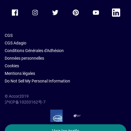
Accor Facebook
Accor Instagram
Accor Twitter
Accor Pinterest
Accor Youtube
Accor Li
CGS
CGS Adagio
Conditions Générales d'Adhésion
Données personnelles
Cookies
Mentions légales
Do Not Sell My Personal Information
© Accor2019
沪ICP备10203162号-7
SSL Secure – globalSign