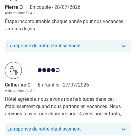
Pierre O.
En couple -
28/07/2026
Avis confirmés ALL
Étape incontournable chaque année pour nos vacances.
Jamais déçus
Notre hôtel a repondu au 
La réponse de notre établissement
Note Avis clients 4.0/5
Catherine C.
En famille -
27/07/2026
Avis confirmés ALL
Hôtel agréable, nous avons nos habitudes dans cet
établissement quand nous partons en vacances. Nous
arrivons à avoir une chambre pour 4 avec nos enfants,
c'est pratique. Certaines chambres commencent cependant
à vieillir un peu, ainsi que les escaliers qui mènent à
Notre hôtel a repondu au
La réponse de notre établissement
l'étage. Sinon très bon accueil et super petit déjeuner. Je