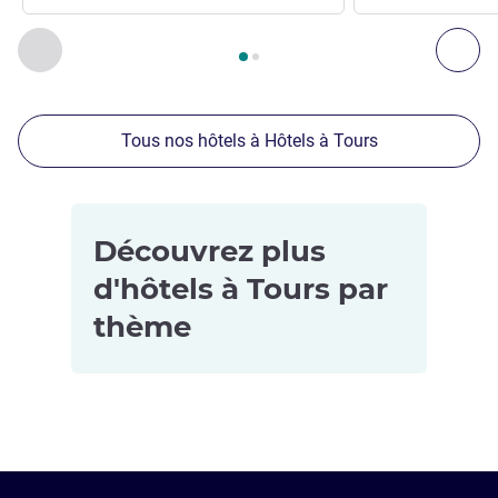
Page
1
sur
2
, Nos autres établissements à proximité 1 :, Nos 
Précédent - Nos autres établissements à proximité
Sui
Tous nos hôtels à Hôtels à Tours
Découvrez plus
d'hôtels à Tours par
thème
Hôtels pour
les petits
budgets à