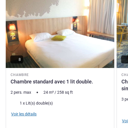
8
CHAMBRE
CH
Chambre standard avec 1 lit double.
Ch
si
2 pers. max
24
m²
/
258
sq ft
3 p
Literie
1 x Lit(s) double(s)
Lite
Voir les détails
Voi