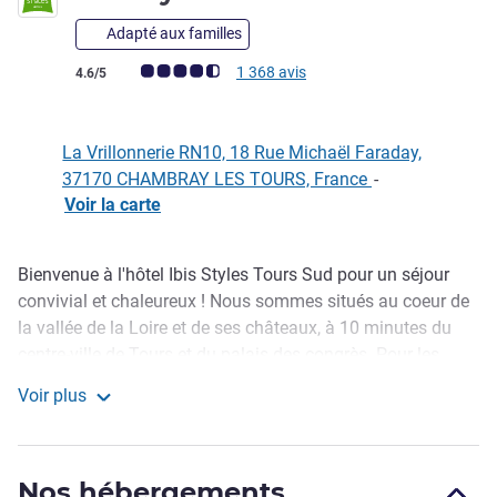
Adapté aux familles
Note Avis clients (Note ALL)
1 368 avis
4.6/5
La Vrillonnerie RN10, 18 Rue Michaël Faraday,
37170 CHAMBRAY LES TOURS, France
-
Voir la carte
Bienvenue à l'hôtel Ibis Styles Tours Sud pour un séjour
Description
convivial et chaleureux ! Nous sommes situés au coeur de
la vallée de la Loire et de ses châteaux, à 10 minutes du
centre-ville de Tours et du palais des congrès. Pour les
voyageurs d'affaires, profitez de l'attractivité de notre zone
Voir plus
d'activités commerciales, et de nos 500m2 de salons
ibis Styles Tours Sud
modulables. En famille, venez vous détendre dans nos
jardins de 4000m2 ou amusez vous autour de notre baby
Nos hébergements
foot ou de la piscine.