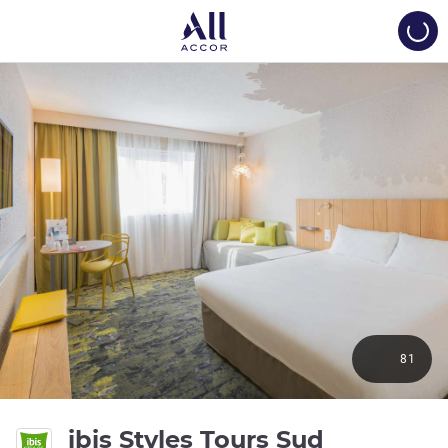
Load
81
3 étoiles
ibis Styles Tours Sud