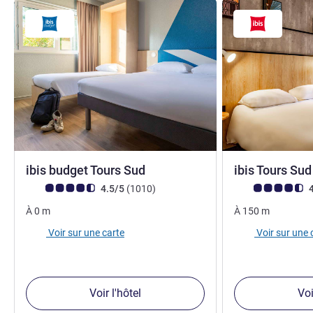
2 étoiles
ibis budget Tours Sud
ibis Tours Su
Note Avis clients (Note ALL)
avis
Note Avis clients
4.5/5
(1010
)
4
À
0
m
À
150
m
Voir sur une carte
Voir sur une 
Voir l'hôtel
Voi