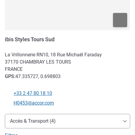
ibis Styles Tours Sud
La Vrillonnerie RN10, 18 Rue Michaël Faraday
37170
CHAMBRAY LES TOURS
FRANCE
GPS
:
47.335727, 0.698803
+33 2 47 80 18 10
Téléphone
Email de contact
H0453@accor.com
Accès et transports
Accès & Transport (4)