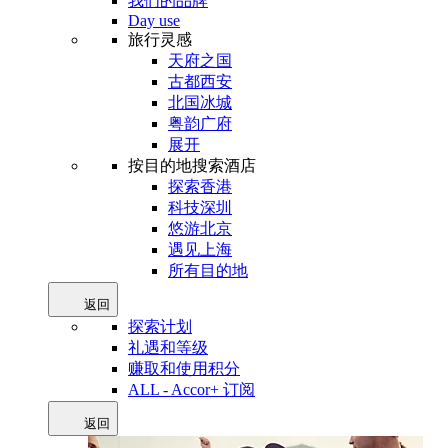
我们的品牌
Day use
旅行灵感
天府之国
古都西安
北国冰城
粤韵广府
展开
按目的地搜索酒店
探索香港
科技深圳
悠游北京
遇见上海
所有目的地
返回
探索计划
礼遇和等级
赚取和使用积分
ALL - Accor+ 订阅
返回