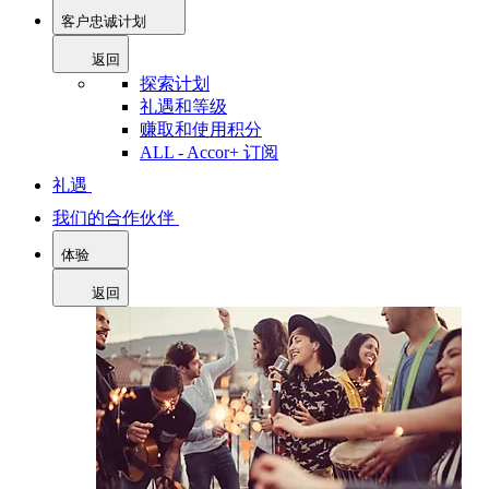
客户忠诚计划
返回
探索计划
礼遇和等级
赚取和使用积分
ALL - Accor+ 订阅
礼遇
我们的合作伙伴
体验
返回