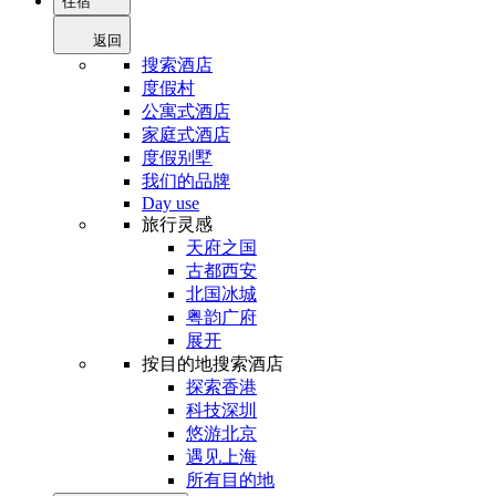
住宿
返回
搜索酒店
度假村
公寓式酒店
家庭式酒店
度假别墅
我们的品牌
Day use
旅行灵感
天府之国
古都西安
北国冰城
粤韵广府
展开
按目的地搜索酒店
探索香港
科技深圳
悠游北京
遇见上海
所有目的地