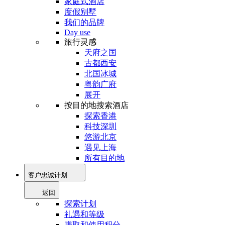
家庭式酒店
度假别墅
我们的品牌
Day use
旅行灵感
天府之国
古都西安
北国冰城
粤韵广府
展开
按目的地搜索酒店
探索香港
科技深圳
悠游北京
遇见上海
所有目的地
客户忠诚计划
返回
探索计划
礼遇和等级
赚取和使用积分