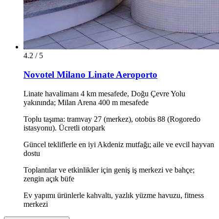
4.2 / 5
Novotel Milano Linate Aeroporto
Linate havalimanı 4 km mesafede, Doğu Çevre Yolu
yakınında; Milan Arena 400 m mesafede
Toplu taşıma: tramvay 27 (merkez), otobüs 88 (Rogoredo
istasyonu). Ücretli otopark
Güncel tekliflerle en iyi Akdeniz mutfağı; aile ve evcil hayvan
dostu
Toplantılar ve etkinlikler için geniş iş merkezi ve bahçe;
zengin açık büfe
Ev yapımı ürünlerle kahvaltı, yazlık yüzme havuzu, fitness
merkezi