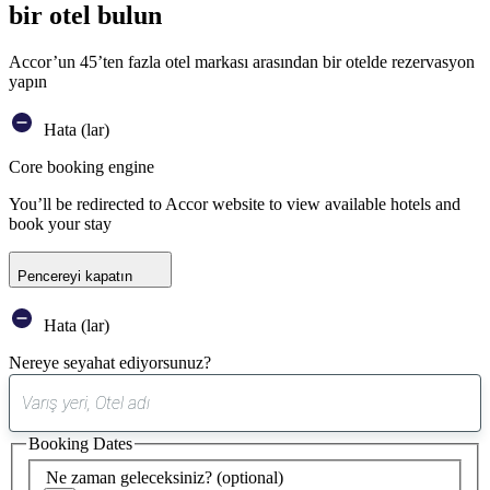
bir otel bulun
Accor’un 45’ten fazla otel markası arasından bir otelde rezervasyon
yapın
Hata (lar)
Core booking engine
You’ll be redirected to Accor website to view available hotels and
book your stay
Pencereyi kapatın
Hata (lar)
Nereye seyahat ediyorsunuz?
0
öneri
Booking Dates
bulundu
Ne zaman geleceksiniz?
(optional)