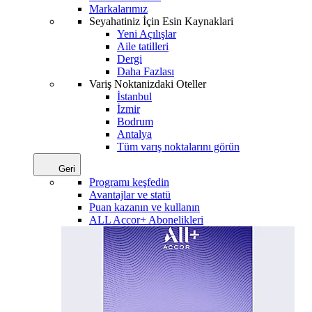
Markalarımız
Seyahatiniz İçin Esin Kaynaklari
Yeni Açılışlar
Aile tatilleri
Dergi
Daha Fazlası
Variş Noktanizdaki Oteller
İstanbul
İzmir
Bodrum
Antalya
Tüm varış noktalarını görün
Geri
Programı keşfedin
Avantajlar ve statü
Puan kazanın ve kullanın
ALL Accor+ Abonelikleri