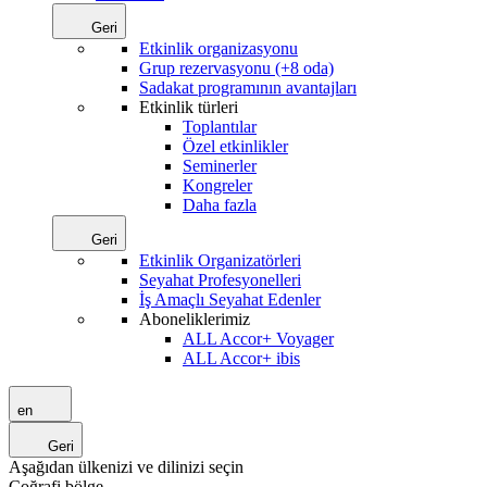
Geri
Etkinlik organizasyonu
Grup rezervasyonu (+8 oda)
Sadakat programının avantajları
Etkinlik türleri
Toplantılar
Özel etkinlikler
Seminerler
Kongreler
Daha fazla
Geri
Etkinlik Organizatörleri
Seyahat Profesyonelleri
İş Amaçlı Seyahat Edenler
Aboneliklerimiz
ALL Accor+ Voyager
ALL Accor+ ibis
en
Geri
Aşağıdan ülkenizi ve dilinizi seçin
Coğrafi bölge