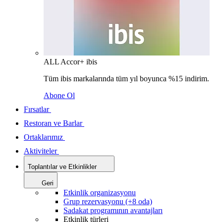
ALL Accor+ ibis
Tüm ibis markalarında tüm yıl boyunca %15 indirim.
Abone Ol
Fırsatlar
Restoran ve Barlar
Ortaklarımız
Aktiviteler
Toplantılar ve Etkinlikler
Geri
Etkinlik organizasyonu
Grup rezervasyonu (+8 oda)
Sadakat programının avantajları
Etkinlik türleri