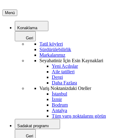
Menü
Konaklama
Geri
Tatil köyleri
Sürdürülebilirlik
Markalarımız
Seyahatiniz İçin Esin Kaynaklari
Yeni Açılışlar
Aile tatilleri
Dergi
Daha Fazlası
Variş Noktanizdaki Oteller
İstanbul
İzmir
Bodrum
Antalya
Tüm varış noktalarını görün
Sadakat programı
Geri