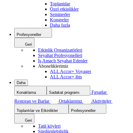
Toplantılar
Özel etkinlikler
Seminerler
Kongreler
Daha fazla
Profesyoneller
Geri
Etkinlik Organizatörleri
Seyahat Profesyonelleri
İş Amaçlı Seyahat Edenler
Aboneliklerimiz
ALL Accor+ Voyager
ALL Accor+ ibis
Daha
Fırsatlar
Konaklama
Sadakat programı
Restoran ve Barlar
Ortaklarımız
Aktiviteler
Toplantılar ve Etkinlikler
Profesyoneller
Geri
Tatil köyleri
Sürdürülebilirlik