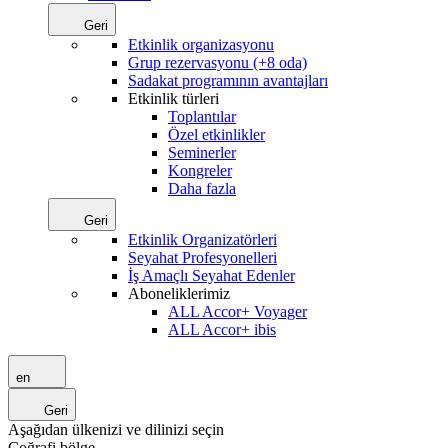
Geri
Etkinlik organizasyonu
Grup rezervasyonu (+8 oda)
Sadakat programının avantajları
Etkinlik türleri
Toplantılar
Özel etkinlikler
Seminerler
Kongreler
Daha fazla
Geri
Etkinlik Organizatörleri
Seyahat Profesyonelleri
İş Amaçlı Seyahat Edenler
Aboneliklerimiz
ALL Accor+ Voyager
ALL Accor+ ibis
en
Geri
Aşağıdan ülkenizi ve dilinizi seçin
Coğrafi bölge