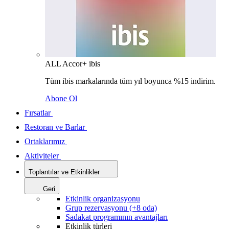
ALL Accor+ ibis
Tüm ibis markalarında tüm yıl boyunca %15 indirim.
Abone Ol
Fırsatlar
Restoran ve Barlar
Ortaklarımız
Aktiviteler
Toplantılar ve Etkinlikler
Geri
Etkinlik organizasyonu
Grup rezervasyonu (+8 oda)
Sadakat programının avantajları
Etkinlik türleri