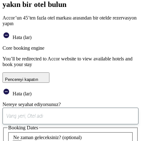
yakın bir otel bulun
Accor’un 45’ten fazla otel markası arasından bir otelde rezervasyon
yapın
Hata (lar)
Core booking engine
You’ll be redirected to Accor website to view available hotels and
book your stay
Pencereyi kapatın
Hata (lar)
Nereye seyahat ediyorsunuz?
0
öneri
Booking Dates
bulundu
Ne zaman geleceksiniz?
(optional)