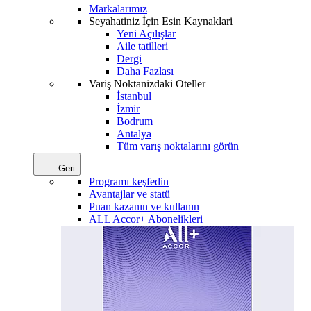
Markalarımız
Seyahatiniz İçin Esin Kaynaklari
Yeni Açılışlar
Aile tatilleri
Dergi
Daha Fazlası
Variş Noktanizdaki Oteller
İstanbul
İzmir
Bodrum
Antalya
Tüm varış noktalarını görün
Geri
Programı keşfedin
Avantajlar ve statü
Puan kazanın ve kullanın
ALL Accor+ Abonelikleri