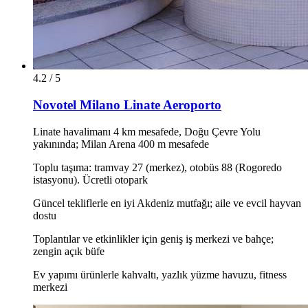
4.2 / 5
Novotel Milano Linate Aeroporto
Linate havalimanı 4 km mesafede, Doğu Çevre Yolu
yakınında; Milan Arena 400 m mesafede
Toplu taşıma: tramvay 27 (merkez), otobüs 88 (Rogoredo
istasyonu). Ücretli otopark
Güncel tekliflerle en iyi Akdeniz mutfağı; aile ve evcil hayvan
dostu
Toplantılar ve etkinlikler için geniş iş merkezi ve bahçe;
zengin açık büfe
Ev yapımı ürünlerle kahvaltı, yazlık yüzme havuzu, fitness
merkezi