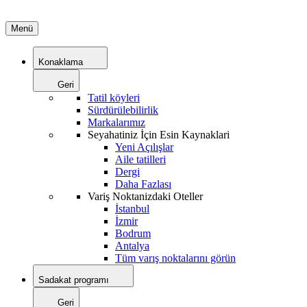
Menü
Konaklama
Geri
Tatil köyleri
Sürdürülebilirlik
Markalarımız
Seyahatiniz İçin Esin Kaynaklari
Yeni Açılışlar
Aile tatilleri
Dergi
Daha Fazlası
Variş Noktanizdaki Oteller
İstanbul
İzmir
Bodrum
Antalya
Tüm varış noktalarını görün
Sadakat programı
Geri