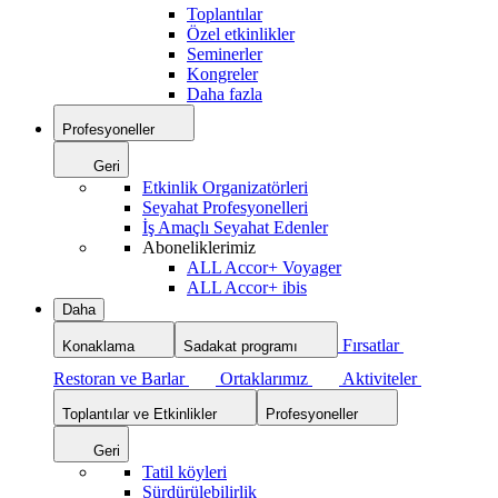
Toplantılar
Özel etkinlikler
Seminerler
Kongreler
Daha fazla
Profesyoneller
Geri
Etkinlik Organizatörleri
Seyahat Profesyonelleri
İş Amaçlı Seyahat Edenler
Aboneliklerimiz
ALL Accor+ Voyager
ALL Accor+ ibis
Daha
Fırsatlar
Konaklama
Sadakat programı
Restoran ve Barlar
Ortaklarımız
Aktiviteler
Toplantılar ve Etkinlikler
Profesyoneller
Geri
Tatil köyleri
Sürdürülebilirlik