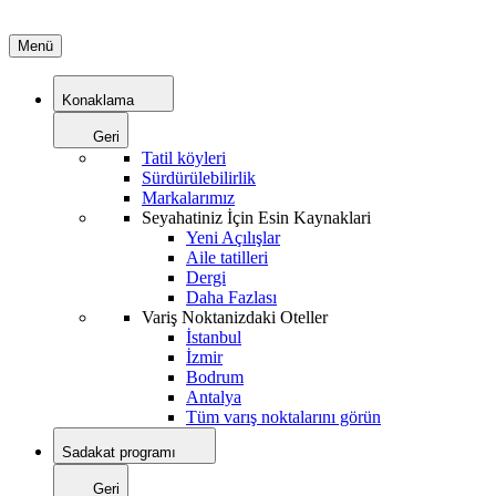
Menü
Konaklama
Geri
Tatil köyleri
Sürdürülebilirlik
Markalarımız
Seyahatiniz İçin Esin Kaynaklari
Yeni Açılışlar
Aile tatilleri
Dergi
Daha Fazlası
Variş Noktanizdaki Oteller
İstanbul
İzmir
Bodrum
Antalya
Tüm varış noktalarını görün
Sadakat programı
Geri