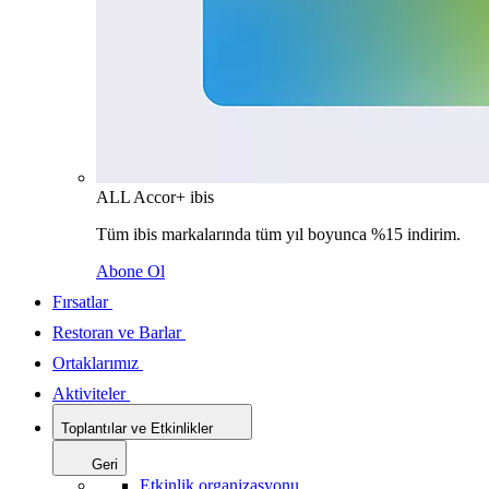
ALL Accor+ ibis
Tüm ibis markalarında tüm yıl boyunca %15 indirim.
Abone Ol
Fırsatlar
Restoran ve Barlar
Ortaklarımız
Aktiviteler
Toplantılar ve Etkinlikler
Geri
Etkinlik organizasyonu