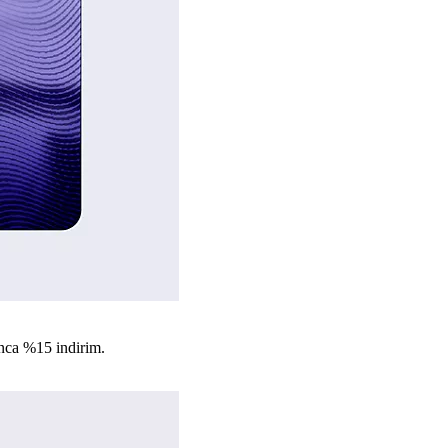
nca %15 indirim.