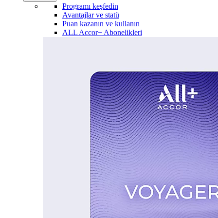
Programı keşfedin
Avantajlar ve statü
Puan kazanın ve kullanın
ALL Accor+ Abonelikleri