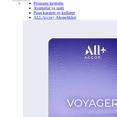
Programı keşfedin
Avantajlar ve statü
Puan kazanın ve kullanın
ALL Accor+ Abonelikleri