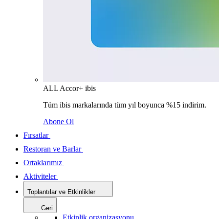
ALL Accor+ ibis
Tüm ibis markalarında tüm yıl boyunca %15 indirim.
Abone Ol
Fırsatlar
Restoran ve Barlar
Ortaklarımız
Aktiviteler
Toplantılar ve Etkinlikler
Geri
Etkinlik organizasyonu