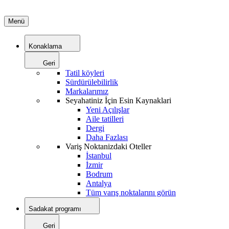
Menü
Konaklama
Geri
Tatil köyleri
Sürdürülebilirlik
Markalarımız
Seyahatiniz İçin Esin Kaynaklari
Yeni Açılışlar
Aile tatilleri
Dergi
Daha Fazlası
Variş Noktanizdaki Oteller
İstanbul
İzmir
Bodrum
Antalya
Tüm varış noktalarını görün
Sadakat programı
Geri