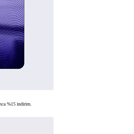
nca %15 indirim.