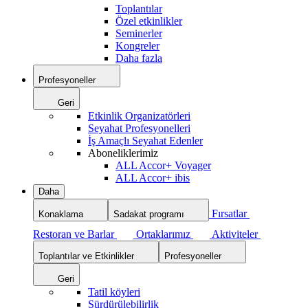
Toplantılar
Özel etkinlikler
Seminerler
Kongreler
Daha fazla
Profesyoneller
Geri
Etkinlik Organizatörleri
Seyahat Profesyonelleri
İş Amaçlı Seyahat Edenler
Aboneliklerimiz
ALL Accor+ Voyager
ALL Accor+ ibis
Daha
Fırsatlar
Konaklama
Sadakat programı
Restoran ve Barlar
Ortaklarımız
Aktiviteler
Toplantılar ve Etkinlikler
Profesyoneller
Geri
Tatil köyleri
Sürdürülebilirlik