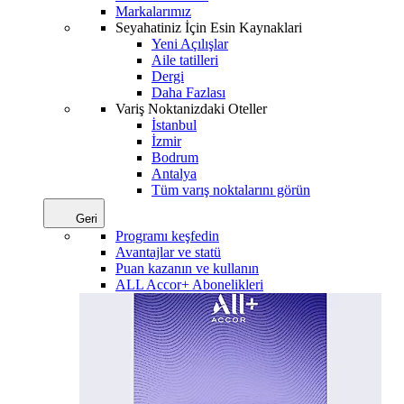
Markalarımız
Seyahatiniz İçin Esin Kaynaklari
Yeni Açılışlar
Aile tatilleri
Dergi
Daha Fazlası
Variş Noktanizdaki Oteller
İstanbul
İzmir
Bodrum
Antalya
Tüm varış noktalarını görün
Geri
Programı keşfedin
Avantajlar ve statü
Puan kazanın ve kullanın
ALL Accor+ Abonelikleri