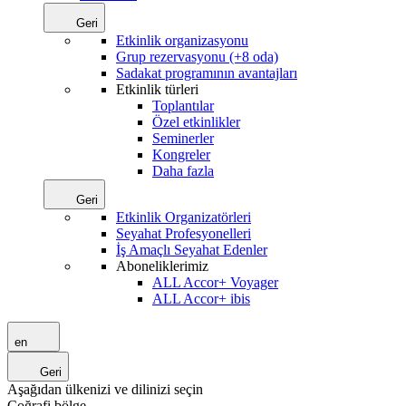
Geri
Etkinlik organizasyonu
Grup rezervasyonu (+8 oda)
Sadakat programının avantajları
Etkinlik türleri
Toplantılar
Özel etkinlikler
Seminerler
Kongreler
Daha fazla
Geri
Etkinlik Organizatörleri
Seyahat Profesyonelleri
İş Amaçlı Seyahat Edenler
Aboneliklerimiz
ALL Accor+ Voyager
ALL Accor+ ibis
en
Geri
Aşağıdan ülkenizi ve dilinizi seçin
Coğrafi bölge