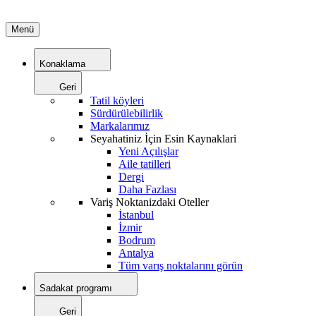
Menü
Konaklama
Geri
Tatil köyleri
Sürdürülebilirlik
Markalarımız
Seyahatiniz İçin Esin Kaynaklari
Yeni Açılışlar
Aile tatilleri
Dergi
Daha Fazlası
Variş Noktanizdaki Oteller
İstanbul
İzmir
Bodrum
Antalya
Tüm varış noktalarını görün
Sadakat programı
Geri