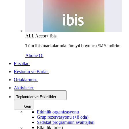
ALL Accor+ ibis
Tüm ibis markalarında tüm yıl boyunca %15 indirim.
Abone Ol
Fırsatlar
Restoran ve Barlar
Ortaklarımız
Aktiviteler
Toplantılar ve Etkinlikler
Geri
Etkinlik organizasyonu
Grup rezervasyonu (+8 oda)
Sadakat programının avantajları
Etkinlik türleri