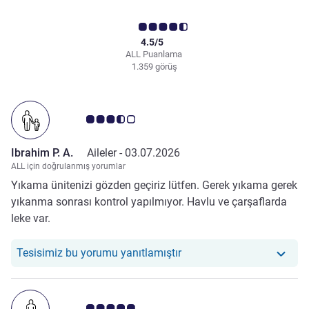
4.5/5
ALL Puanlama
1.359 görüş
Avis müşterileri puanı 3.5/5
Ibrahim P. A.
Aileler -
03.07.2026
ALL için doğrulanmış yorumlar
Yıkama ünitenizi gözden geçiriz lütfen. Gerek yıkama gerek
yıkanma sonrası kontrol yapılmıyor. Havlu ve çarşaflarda
leke var.
Otelimiz şu yoruma yanıt ve
Tesisimiz bu yorumu yanıtlamıştır
Avis müşterileri puanı 5.0/5