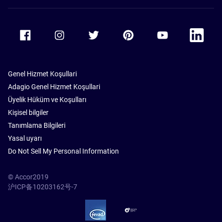
Accor Facebook
Accor Instagram
Accor Twitter
Accor Pinterest
Accor Youtube
Accor Li
Genel Hizmet Koşullari
Adagio Genel Hizmet Koşullari
Üyelik Hüküm ve Koşulları
Kişisel bilgiler
Tanımlama Bilgileri
Yasal uyarı
Do Not Sell My Personal Information
© Accor2019
沪ICP备10203162号-7
SSL Secure – globalSign