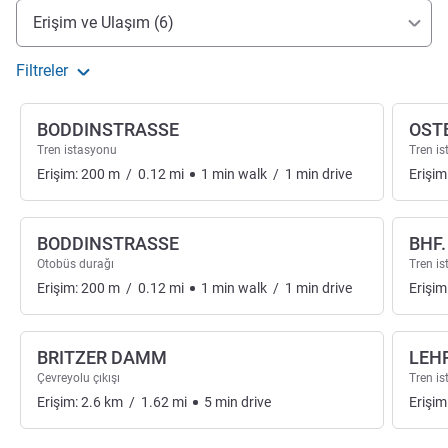
Erişim ve ulaşım
Erişim ve Ulaşım (6)
Filtreler
BODDINSTRASSE
OST
Tren istasyonu
Tren i
Erişim:
200
m
/
0.12
mi
1
min
walk
/
1
min
drive
Erişim
BODDINSTRASSE
BHF.
Otobüs durağı
Tren i
Erişim:
200
m
/
0.12
mi
1
min
walk
/
1
min
drive
Erişim
BRITZER DAMM
LEH
Çevreyolu çıkışı
Tren i
Erişim:
2.6
km
/
1.62
mi
5
min
drive
Erişim