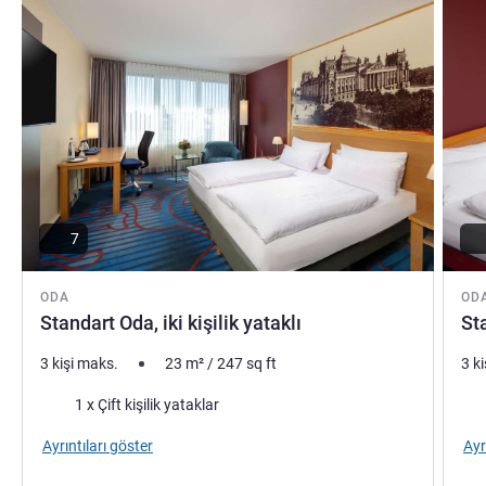
7
ODA
OD
Standart Oda, iki kişilik yataklı
Sta
3 kişi maks.
23
m²
/
247
sq ft
3 k
Şilte
Şilt
1 x Çift kişilik yataklar
Ayrıntıları göster
Ayr