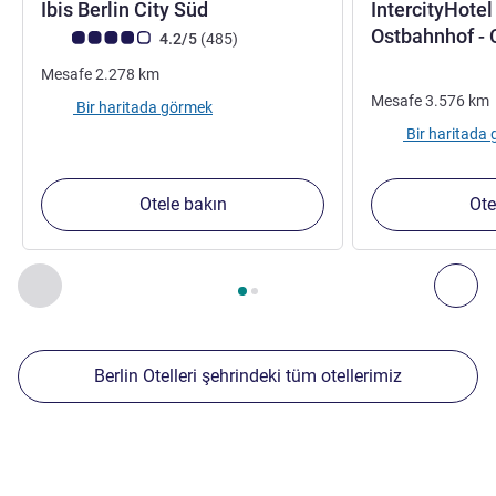
3 yıldız
Ibis Berlin City Süd
IntercityHotel
Ostbahnhof -
Avis müşterileri puanı (ALL Puanlama)
görüş
4.2/5
(485
)
Mesafe
2.278
km
Mesafe
3.576
km
Bir haritada görmek
Bir haritada
Otele bakın
Ote
Sayfa
1
/
2
, Yakınlardaki diğer tesislerimiz 1 :, Yakınlardaki diğ
Önceki - Yakınlardaki diğer tesislerimiz
Sonr
Berlin Otelleri şehrindeki tüm otellerimiz