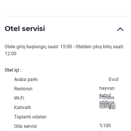
Otel servisi
Otele giriş başlangıç saati:
15:00
- Otelden çıkış bitiş saati:
12:00
Otel içi
Araba parkı
Evcil
hayvan
Restoran
kabul
Fitness
Wi-Fi
ediliyor
merkezi
Klima
Kahvaltı
Bar
Toplantı odaları
%100
Oda servisi