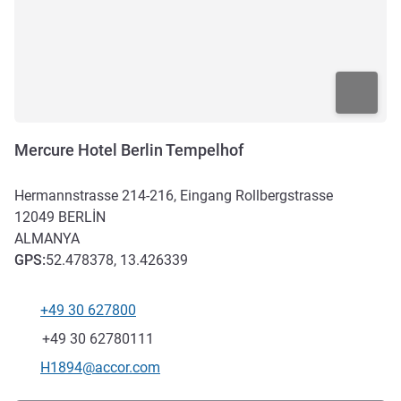
Mercure Hotel Berlin Tempelhof
Hermannstrasse 214-216, Eingang Rollbergstrasse
12049
BERLİN
ALMANYA
GPS
:
52.478378, 13.426339
+49 30 627800
Telefon
Faks
+49 30 62780111
İletişim için e-posta
H1894@accor.com