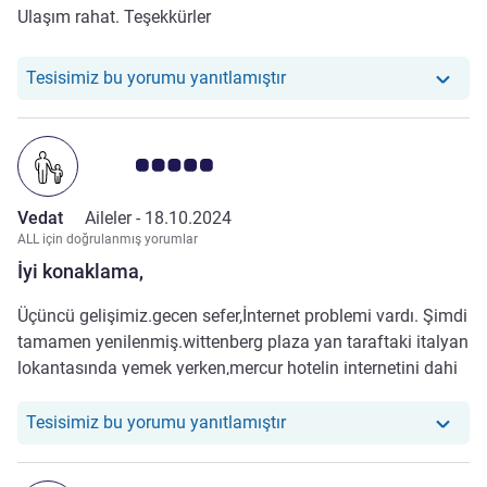
Ulaşım rahat. Teşekkürler
Otelimiz şu yoruma yanıt 
Tesisimiz bu yorumu yanıtlamıştır
Avis müşterileri puanı 5.0/5
Vedat
Aileler -
18.10.2024
ALL için doğrulanmış yorumlar
İyi konaklama,
Üçüncü gelişimiz.gecen sefer,İnternet problemi vardı. Şimdi
tamamen yenilenmiş.wittenberg plaza yan taraftaki italyan
lokantasında yemek yerken,mercur hotelin internetini dahi
çok iyi olarak kullandık. Teşekkürler
Otelimiz şu yoruma yanıt v
Tesisimiz bu yorumu yanıtlamıştır