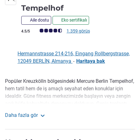
4 yıldız
Tempelhof
Aile dostu
Eko sertifikalı
Avis müşterileri puanı (ALL Puanlama)
1.359 görüş
4.5/5
Hermannstrasse 214-216, Eingang Rollbergstrasse,
12049 BERLİN, Almanya
-
Haritaya bak
Popüler Kreuzkölln bölgesindeki Mercure Berlin Tempelhof,
Açıklama
hem tatil hem de iş amaçlı seyahat eden konuklar için
idealdir. Güne fitness merkezimizde başlayın veya zengin
açık büfe kahvaltıda deponuzu doldurun. Geniş toplantı
alanımız, toplantılar ve eğitim etkinlikleri için mükemmel
Daha fazla gör
ortamı sunarken restoranımız ve otel barımız, ferah
Mercure Hotel Berlin Tempelhof
odanıza dönmeden önce günlük ihtiyaçlarınızı karşılamak
için ideal yerlerdir.